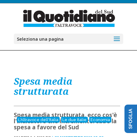
Seleziona una pagina
Spesa media
strutturata
SFOGLIA
Spesa media strutturata, ecco cos'è
l'indicatore che incrementerebbe la
L'Altravoce dell'Italia
Le due Italie
Economia
spesa a favore del Sud