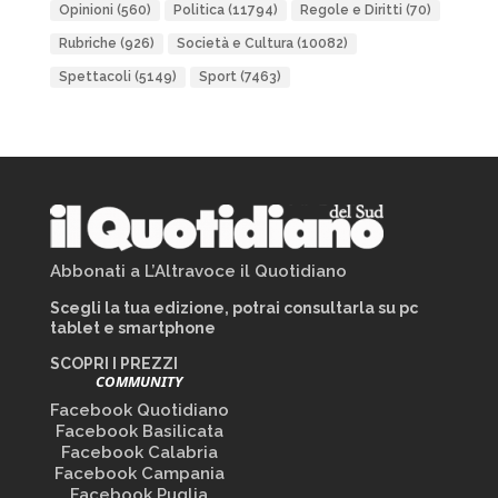
Opinioni
(560)
Politica
(11794)
Regole e Diritti
(70)
Rubriche
(926)
Società e Cultura
(10082)
Spettacoli
(5149)
Sport
(7463)
Abbonati a L’Altravoce il Quotidiano
Scegli la tua edizione, potrai consultarla su pc
tablet e smartphone
SCOPRI I PREZZI
COMMUNITY
Facebook Quotidiano
Facebook Basilicata
Facebook Calabria
Facebook Campania
Facebook Puglia