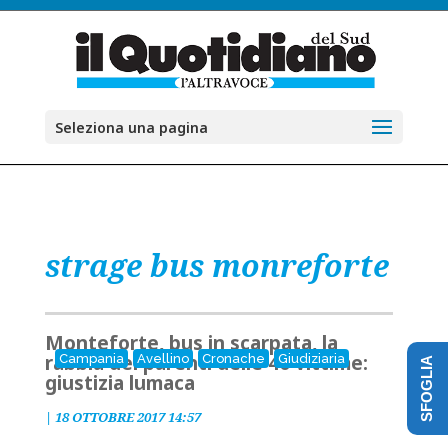
Seleziona una pagina
strage bus monreforte
Monteforte, bus in scarpata, la
rabbia dei parenti delle 40 vittime:
Campania
Avellino
Cronache
Giudiziaria
SFOGLIA
giustizia lumaca
|
18 OTTOBRE 2017 14:57