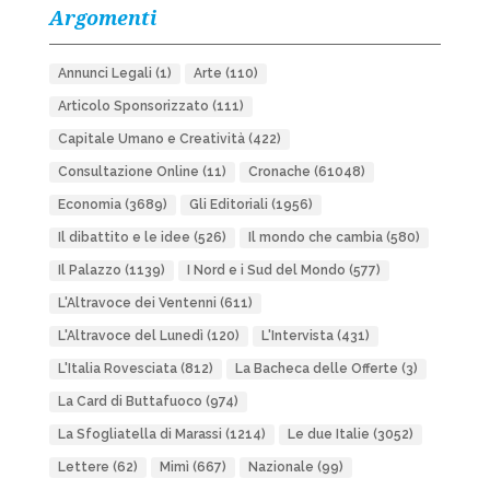
Argomenti
Annunci Legali
(1)
Arte
(110)
Articolo Sponsorizzato
(111)
Capitale Umano e Creatività
(422)
Consultazione Online
(11)
Cronache
(61048)
Economia
(3689)
Gli Editoriali
(1956)
Il dibattito e le idee
(526)
Il mondo che cambia
(580)
Il Palazzo
(1139)
I Nord e i Sud del Mondo
(577)
L'Altravoce dei Ventenni
(611)
L'Altravoce del Lunedì
(120)
L'Intervista
(431)
L'Italia Rovesciata
(812)
La Bacheca delle Offerte
(3)
La Card di Buttafuoco
(974)
La Sfogliatella di Marassi
(1214)
Le due Italie
(3052)
Lettere
(62)
Mimì
(667)
Nazionale
(99)