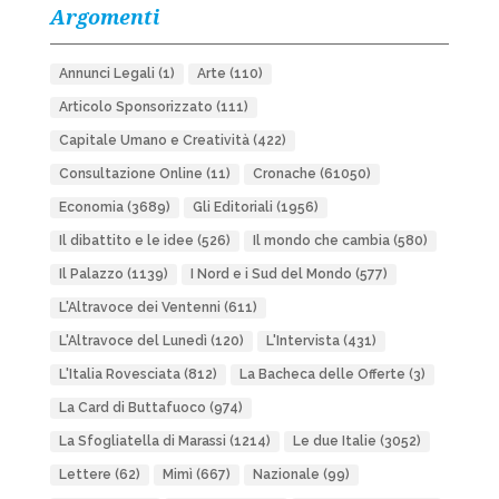
Argomenti
Annunci Legali
(1)
Arte
(110)
Articolo Sponsorizzato
(111)
Capitale Umano e Creatività
(422)
Consultazione Online
(11)
Cronache
(61050)
Economia
(3689)
Gli Editoriali
(1956)
Il dibattito e le idee
(526)
Il mondo che cambia
(580)
Il Palazzo
(1139)
I Nord e i Sud del Mondo
(577)
L'Altravoce dei Ventenni
(611)
L'Altravoce del Lunedì
(120)
L'Intervista
(431)
L'Italia Rovesciata
(812)
La Bacheca delle Offerte
(3)
La Card di Buttafuoco
(974)
La Sfogliatella di Marassi
(1214)
Le due Italie
(3052)
Lettere
(62)
Mimì
(667)
Nazionale
(99)