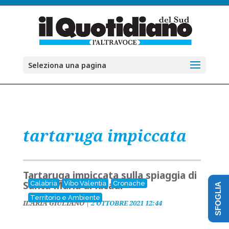
Seleziona una pagina
tartaruga impiccata
Tartaruga impiccata sulla spiaggia di
Santa Maria di Ricadi
Calabria
Vibo Valentia
Cronache
SFOGLIA
Territorio e Ambiente
ILARIA GIULIANO
|
2 OTTOBRE 2021 12:44