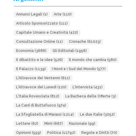
Annunci Legali
(1)
Arte
(110)
Articolo Sponsorizzato
(111)
Capitale Umano e Creatività
(422)
Consultazione Online
(11)
Cronache
(61023)
Economia
(3686)
Gli Editoriali
(1956)
Il dibattito e le idee
(526)
Il mondo che cambia
(580)
Il Palazzo
(1139)
I Nord e i Sud del Mondo
(577)
L'Altravoce dei Ventenni
(611)
L'Altravoce del Lunedì
(120)
L'Intervista
(431)
L'Italia Rovesciata
(812)
La Bacheca delle Offerte
(3)
La Card di Buttafuoco
(974)
La Sfogliatella di Marassi
(1214)
Le due Italie
(3052)
Lettere
(62)
Mimì
(667)
Nazionale
(99)
Opinioni
(559)
Politica
(11792)
Regole e Diritti
(70)