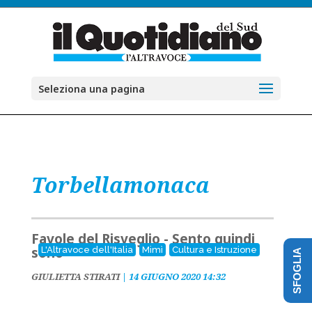
Seleziona una pagina
Torbellamonaca
Favole del Risveglio - Sento quindi
sono
L'Altravoce dell'Italia
Mimì
Cultura e Istruzione
SFOGLIA
GIULIETTA STIRATI
|
14 GIUGNO 2020 14:32