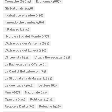
Cronache
(61035)
Economia
(3687)
Gli Editoriali
(1956)
Il dibattito e le idee
(526)
Il mondo che cambia
(580)
Il Palazzo
(1139)
I Nord e i Sud del Mondo
(577)
L'Altravoce dei Ventenni
(611)
L'Altravoce del Lunedì
(120)
L'Intervista
(431)
L'Italia Rovesciata
(812)
La Bacheca delle Offerte
(3)
La Card di Buttafuoco
(974)
La Sfogliatella di Marassi
(1214)
Le due Italie
(3052)
Lettere
(62)
Mimì
(667)
Nazionale
(99)
Opinioni
(559)
Politica
(11792)
Regole e Diritti
(70)
Rubriche
(926)