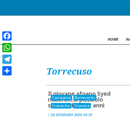
HOME
N
Facebook
WhatsApp
Torrecuso
Telegram
Condividi
Il giovane afgano Syed
Campania
Benevento
riabbraccia pizzaiolo
sannita dopo 13 anni
Cronache
Cronaca
|
24 GENNAIO 2020 18:19