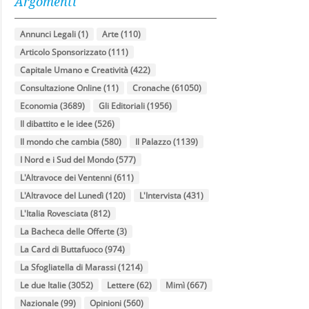
Argomenti
Annunci Legali
(1)
Arte
(110)
Articolo Sponsorizzato
(111)
Capitale Umano e Creatività
(422)
Consultazione Online
(11)
Cronache
(61050)
Economia
(3689)
Gli Editoriali
(1956)
Il dibattito e le idee
(526)
Il mondo che cambia
(580)
Il Palazzo
(1139)
I Nord e i Sud del Mondo
(577)
L'Altravoce dei Ventenni
(611)
L'Altravoce del Lunedì
(120)
L'Intervista
(431)
L'Italia Rovesciata
(812)
La Bacheca delle Offerte
(3)
La Card di Buttafuoco
(974)
La Sfogliatella di Marassi
(1214)
Le due Italie
(3052)
Lettere
(62)
Mimì
(667)
Nazionale
(99)
Opinioni
(560)