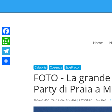
Facebook
Home
N
WhatsApp
Telegram
Calabria
Cosenza
Spettacoli
Condividi
FOTO - La grande 
Party di Praia a 
MARIA ASSUNTA CASTELLANO
,
FRANCESCO SPINA
|
7