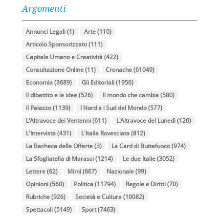
Argomenti
Annunci Legali
(1)
Arte
(110)
Articolo Sponsorizzato
(111)
Capitale Umano e Creatività
(422)
Consultazione Online
(11)
Cronache
(61049)
Economia
(3689)
Gli Editoriali
(1956)
Il dibattito e le idee
(526)
Il mondo che cambia
(580)
Il Palazzo
(1139)
I Nord e i Sud del Mondo
(577)
L'Altravoce dei Ventenni
(611)
L'Altravoce del Lunedì
(120)
L'Intervista
(431)
L'Italia Rovesciata
(812)
La Bacheca delle Offerte
(3)
La Card di Buttafuoco
(974)
La Sfogliatella di Marassi
(1214)
Le due Italie
(3052)
Lettere
(62)
Mimì
(667)
Nazionale
(99)
Opinioni
(560)
Politica
(11794)
Regole e Diritti
(70)
Rubriche
(926)
Società e Cultura
(10082)
Spettacoli
(5149)
Sport
(7463)