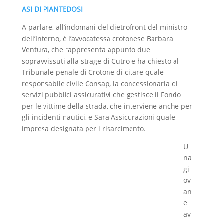
ASI DI PIANTEDOSI
A parlare, all’indomani del dietrofront del ministro
dell’Interno, è l’avvocatessa crotonese Barbara
Ventura, che rappresenta appunto due
sopravvissuti alla strage di Cutro e ha chiesto al
Tribunale penale di Crotone di citare quale
responsabile civile Consap, la concessionaria di
servizi pubblici assicurativi che gestisce il Fondo
per le vittime della strada, che interviene anche per
gli incidenti nautici, e Sara Assicurazioni quale
impresa designata per i risarcimento.
U
na
gi
ov
an
e
av