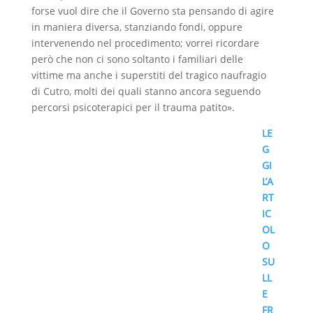
forse vuol dire che il Governo sta pensando di agire
i
in maniera diversa, stanziando fondi, oppure
intervenendo nel procedimento; vorrei ricordare
però che non ci sono soltanto i familiari delle
vittime ma anche i superstiti del tragico naufragio
di Cutro, molti dei quali stanno ancora seguendo
percorsi psicoterapici per il trauma patito».
LE
G
GI
L’A
RT
IC
OL
O
SU
LL
E
FR