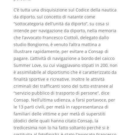
C’è tutta una disquisizione sul Codice della nautica
da diporto, sul concetto di natante come
“sottocategoria dell’unità da diporto”, su cosa si
intende per navigazione da diporto, nella memoria
che l’avvocato Francesco Ciottoli, delegato dallo
studio Bongiorno, è venuto l’altra mattina a
illustrare rapidamente, per evitare a Consap di
pagare. L’attività di navigazione a bordo del caicco
Summer Love, su cui viaggiavano stipati in 200, non
è assimilabile al diportismo che è caratterizzato da
finalità sportive e ricreative. Inoltre le attività
criminali dei trafficanti sono del tutto estranee al
“servizio pubblico di trasporto di persone”, dice
Consap. Nell’ultima udienza, a farsi portavoce, per
le 13 parti civili, per metà in rappresentanza di
familiari delle vittime e per metà di superstiti
(dodici delle quali hanno citato Consap, la
tredicesima non lo ha fatto soltanto perché si è
costituita al fotofinish), è stato l’avvocato Francesco