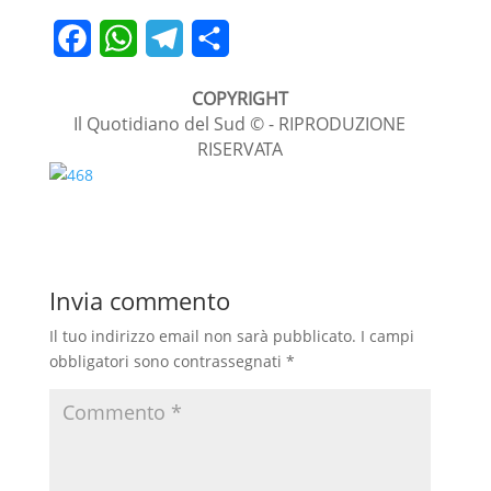
F
W
T
C
a
h
e
o
COPYRIGHT
c
a
l
n
Il Quotidiano del Sud © - RIPRODUZIONE
RISERVATA
e
t
e
d
b
s
g
i
o
A
r
v
o
p
a
i
Invia commento
k
p
m
d
i
Il tuo indirizzo email non sarà pubblicato.
I campi
obbligatori sono contrassegnati
*