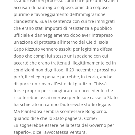
D’Ambrosio nel processo contro tre presunti scafisti
accusati di naufragio colposo, omicidio colposo
plurimo e favoreggiamento dell’immigrazione
clandestina. Sua la sentenza con cui tre immigrati
che erano stati imputati di resistenza a pubblico
ufficiale e danneggiamento dopo aver intrapreso
un’azione di protesta all’interno del Cie di Isola
Capo Rizzuto vennero assolti per legittima difesa
dopo che compì lui stesso un’ispezione con cui
accertò che erano trattenuti illegittimamente ed in
condizioni non dignitose. Il 29 novembre prossimo,
però, il collegio penale potrebbe, in teoria, anche
disporre un rinvio all’esito del giudizio. Chissà,
forse proprio per scongiurare un precedente che
risulterebbe assai oneroso per le sue casse lo Stato
ha schierato in campo l’autorevole studio legale.
Ma Piantedosi sembra sconfessare Bongiorno,
quando dice che lo Stato pagherà. Come?
«Bisognerebbe essere nella testa del Governo per
saperlo», dice l’avvocatessa Ventura.