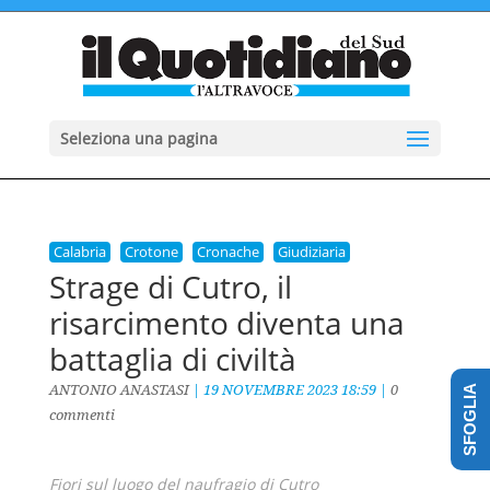
Seleziona una pagina
Calabria
Crotone
Cronache
Giudiziaria
Strage di Cutro, il
risarcimento diventa una
battaglia di civiltà
ANTONIO ANASTASI
|
19 NOVEMBRE 2023 18:59
|
0
SFOGLIA
commenti
Fiori sul luogo del naufragio di Cutro