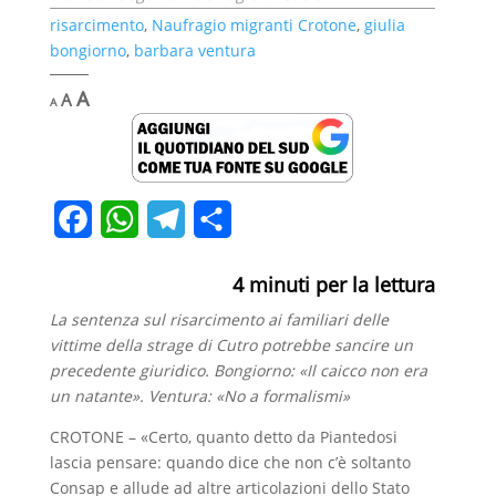
risarcimento
,
Naufragio migranti Crotone
,
giulia
bongiorno
,
barbara ventura
Decrease
Reset
Increase
A
A
A
font
font
font
size.
size.
size.
F
W
T
C
a
h
e
o
4
minuti per la lettura
c
a
l
n
La sentenza sul risarcimento ai familiari delle
e
t
e
d
vittime della strage di Cutro potrebbe sancire un
b
s
g
i
precedente giuridico. Bongiorno: «Il caicco non era
un natante». Ventura: «No a formalismi»
o
A
r
v
CROTONE – «Certo, quanto detto da Piantedosi
o
p
a
i
lascia pensare: quando dice che non c’è soltanto
k
p
m
d
Consap e allude ad altre articolazioni dello Stato