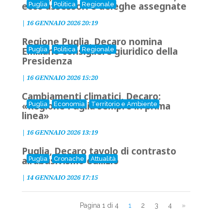
ecco assessori e deleghe assegnate
Puglia
Politica
Regionale
|
16 GENNAIO 2026 20:19
Regione Puglia, Decaro nomina
Emiliano consigliere giuridico della
Puglia
Politica
Regionale
Presidenza
|
16 GENNAIO 2026 15:20
Cambiamenti climatici, Decaro:
«Regione Puglia sempre in prima
Puglia
Economia
Territorio e Ambiente
linea»
|
16 GENNAIO 2026 13:19
Puglia, Decaro tavolo di contrasto
all’abusivismo edilizio
Puglia
Cronache
Attualità
|
14 GENNAIO 2026 17:15
Pagina 1 di 4
1
2
3
4
»