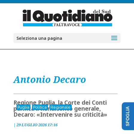
Seleziona una pagina
Antonio Decaro
Regione Puglia, la Corte dei Conti
parifica il Rendiconto generale,
Puglia
Politica
Regionale
SFOGLIA
Decaro: «Intervenire su criticità»
|
29 LUGLIO 2026 17:16