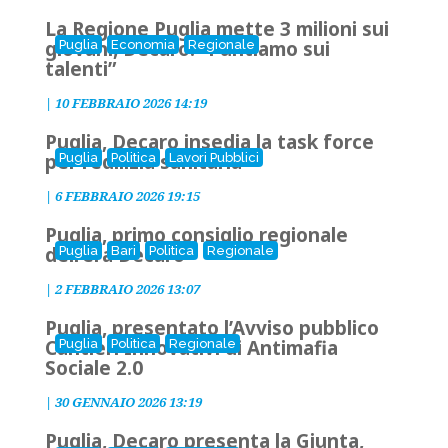
La Regione Puglia mette 3 milioni sui
giovani, Decaro: “Puntiamo sui
Puglia
Economia
Regionale
talenti”
|
10 FEBBRAIO 2026 14:19
Puglia, Decaro insedia la task force
per l’edilizia sanitaria
Puglia
Politica
Lavori Pubblici
|
6 FEBBRAIO 2026 19:15
Puglia, primo consiglio regionale
dell’era Decaro
Puglia
Bari
Politica
Regionale
|
2 FEBBRAIO 2026 13:07
Puglia, presentato l’Avviso pubblico
Cantieri Innovativi di Antimafia
Puglia
Politica
Regionale
Sociale 2.0
|
30 GENNAIO 2026 13:19
Puglia, Decaro presenta la Giunta,