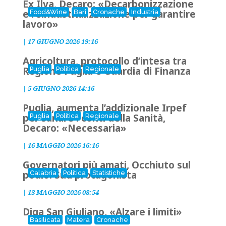
Ex Ilva, Decaro: «Decarbonizzazione
e reindustrializzazione per garantire
Food&Wine
Bari
Cronache
Industria
lavoro»
|
17 GIUGNO 2026 19:16
Agricoltura, protocollo d’intesa tra
Regione Puglia e Guardia di Finanza
Puglia
Politica
Regionale
|
5 GIUGNO 2026 14:16
Puglia, aumenta l’addizionale Irpef
per sanare i conti della Sanità,
Puglia
Politica
Regionale
Decaro: «Necessaria»
|
16 MAGGIO 2026 16:16
Governatori più amati, Occhiuto sul
podio. Sud protagonista
Calabria
Politica
Statistiche
|
13 MAGGIO 2026 08:54
Diga San Giuliano, «Alzare i limiti»
Basilicata
Matera
Cronache