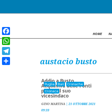
HOME
N
Facebook
WhatsApp
austacio busto
Telegram
Condividi
Addio a Busto,
Puglia
Bari
Cronache
Acquaviva delle Fonti
piange il suo
Cronaca
vicesindaco
GINO MARTINA
|
21 OTTOBRE 2021
09:33