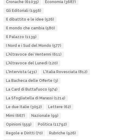
Cronache
(61035)
Economia
(3687)
Gli Editoriali
(1956)
Il dibattito e le idee
(526)
Il mondo che cambia
(580)
Il Palazzo
(1139)
I Nord e i Sud del Mondo
(577)
L'Altravoce dei Ventenni
(611)
L'Altravoce del Lunedì
(120)
L'Intervista
(431)
L'Italia Rovesciata
(812)
La Bacheca delle Offerte
(3)
La Card di Buttafuoco
(974)
La Sfogliatella di Marassi
(1214)
Le due Italie
(3052)
Lettere
(62)
Mimì
(667)
Nazionale
(99)
Opinioni
(559)
Politica
(11792)
Regole e Diritti
(70)
Rubriche
(926)