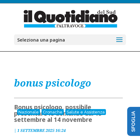
Seleziona una pagina
bonus psicologo
Bonus psicologo, possibile
presentare le domande dal 15
Nazionale
Cronache
Salute e Assistenza
SFOGLIA
settembre al 14 novembre
|
1 SETTEMBRE 2025 16:24