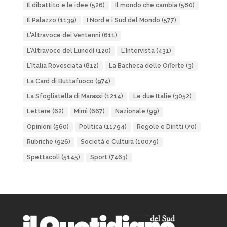
Il dibattito e le idee
(526)
Il mondo che cambia
(580)
Il Palazzo
(1139)
I Nord e i Sud del Mondo
(577)
L'Altravoce dei Ventenni
(611)
L'Altravoce del Lunedì
(120)
L'Intervista
(431)
L'Italia Rovesciata
(812)
La Bacheca delle Offerte
(3)
La Card di Buttafuoco
(974)
La Sfogliatella di Marassi
(1214)
Le due Italie
(3052)
Lettere
(62)
Mimì
(667)
Nazionale
(99)
Opinioni
(560)
Politica
(11794)
Regole e Diritti
(70)
Rubriche
(926)
Società e Cultura
(10079)
Spettacoli
(5145)
Sport
(7463)