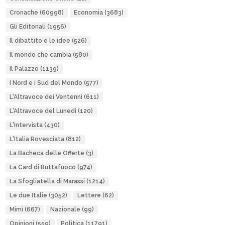
Cronache
(60998)
Economia
(3683)
Gli Editoriali
(1956)
Il dibattito e le idee
(526)
Il mondo che cambia
(580)
Il Palazzo
(1139)
I Nord e i Sud del Mondo
(577)
L'Altravoce dei Ventenni
(611)
L'Altravoce del Lunedì
(120)
L'Intervista
(430)
L'Italia Rovesciata
(812)
La Bacheca delle Offerte
(3)
La Card di Buttafuoco
(974)
La Sfogliatella di Marassi
(1214)
Le due Italie
(3052)
Lettere
(62)
Mimì
(667)
Nazionale
(99)
Opinioni
(559)
Politica
(11791)