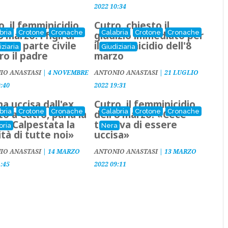
2022 10:34
o, il femminicidio
Cutro, chiesto il
bria
Crotone
Cronache
Calabria
Crotone
Cronache
8 marzo: i figli di
giudizio immediato per
enza parte civile
il femminicidio dell'8
iziaria
Giudiziaria
ro il padre
marzo
IO ANASTASI
|
4 NOVEMBRE
ANTONIO ANASTASI
|
21 LUGLIO
9:40
2022 19:31
a uccisa dall'ex
Cutro, il femminicidio
bria
Crotone
Cronache
Calabria
Crotone
Cronache
to a Cutro, parla la
dell'8 marzo: «Cecè
a: «Calpestata la
temeva di essere
oria
Nera
ità di tutte noi»
uccisa»
IO ANASTASI
|
14 MARZO
ANTONIO ANASTASI
|
13 MARZO
1:45
2022 09:11