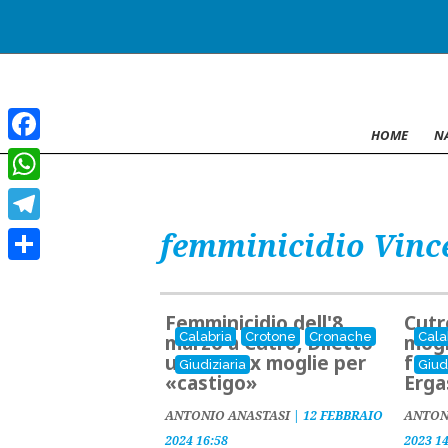
HOME
N
Facebook
WhatsApp
femminicidio Vinc
Telegram
Condividi
Femminicidio dell'8
Cutr
Calabria
Crotone
Cronache
Cala
marzo a Cutro, Diletto
mogl
uccise l'ex moglie per
fest
Giudiziaria
Giud
«castigo»
Erga
ANTONIO ANASTASI
|
12 FEBBRAIO
ANTON
2024 16:58
2023 1