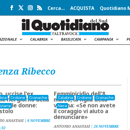
Cerca…
ACQUISTA
Quotidiano 
AZIONALE
CALABRIA
BASILICATA
CAMPANIA
P
enza Ribecco
o, uccise l'ex
Femminicidio dell'8
bria
Crotone
Cronache
Calabria
Crotone
Cronache
ie nel giorno della
marzo, la figlia della
a delle donne:
vittima: «Se non avete
iziaria
Nera
stolo
il coraggio vi aiuto a
denunciare»
IO ANASTASI
|
8 NOVEMBRE
ANTONIO ANASTASI
|
26 NOVEMBRE
4:32