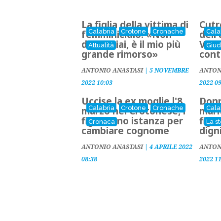
La figlia della vittima di
Cutr
Calabria
Crotone
Cronache
Cala
femminicidio: «Non
dell'
denunciai, è il mio più
Vinc
Attualità
Giud
grande rimorso»
cont
ANTONIO ANASTASI
|
5 NOVEMBRE
ANTON
2022 10:03
2022 0
Uccise la ex moglie l'8
Donn
Calabria
Crotone
Cronache
Cala
marzo nel Crotonese, i
mari
figli fanno istanza per
figli
Cronaca
La st
cambiare cognome
dign
ANTONIO ANASTASI
|
4 APRILE 2022
ANTON
08:38
2022 1