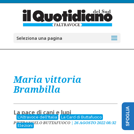
Seleziona una pagina
Maria vittoria
Brambilla
SFOGLIA
La pace di cani e lupi
L'Altravoce dell'Italia
La Card di Buttafuoco
PIETRANGELO BUTTAFUOCO
|
26 AGOSTO 2022 08:32
Elezioni