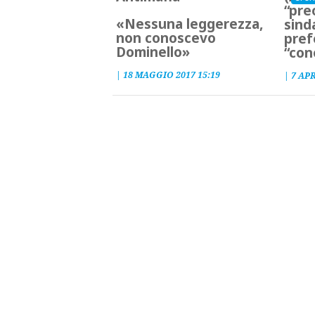
“pre
«Nessuna leggerezza,
sind
non conoscevo
pref
Dominello»
“con
|
18 MAGGIO 2017 15:19
|
7 APR