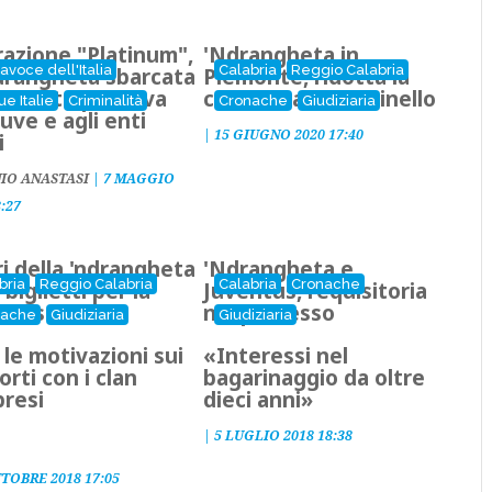
azione "Platinum",
'Ndrangheta in
ravoce dell'Italia
Calabria
Reggio Calabria
ndrangheta sbarcata
Piemonte, ridotta la
iemonte puntava
condanna ai Dominello
ue Italie
Criminalità
Cronache
Giudiziaria
Juve e agli enti
|
15 GIUGNO 2020 17:40
i
IO ANASTASI
|
7 MAGGIO
8:27
ri della 'ndrangheta
'Ndrangheta e
bria
Reggio Calabria
Calabria
Cronache
 biglietti per la
Juventus, requisitoria
ntus
nel processo
nache
Giudiziaria
Giudiziaria
 le motivazioni sui
«Interessi nel
orti con i clan
bagarinaggio da oltre
bresi
dieci anni»
|
5 LUGLIO 2018 18:38
TTOBRE 2018 17:05