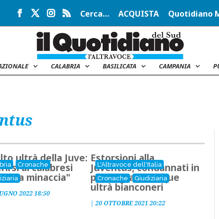
Cerca…
ACQUISTA
Quotidiano 
AZIONALE
CALABRIA
BASILICATA
CAMPANIA
P
entus
lto ultrà della Juve:
Estorsioni alla
bria
Cronache
L'Altravoce dell'Italia
rirsi ai calabresi
Juventus, condannati in
è una minaccia"
primo grado cinque
iziaria
Cronache
Giudiziaria
ultrà bianconeri
IUGNO 2022 18:50
|
20 OTTOBRE 2021 20:22