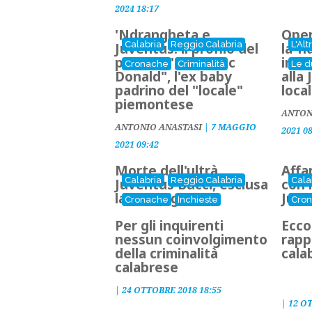
2024 18:17
'Ndrangheta e
Oper
Calabria
Reggio Calabria
L'Alt
Juventus: il profilo del
la ’
pentito "Cicciu Mc
in P
Cronache
Criminalità
Le d
Donald", l'ex baby
alla 
padrino del "locale"
local
piemontese
ANTON
ANTONIO ANASTASI
|
7 MAGGIO
2021 0
2021 09:42
Morte dell'ultrà
Affa
Calabria
Reggio Calabria
Cala
Juventus Bucci, esclusa
con i
la 'ndrangheta
Juve
Cronache
Inchieste
Cro
Per gli inquirenti
Ecco
nessun coinvolgimento
rapp
della criminalità
cala
calabrese
|
24 OTTOBRE 2018 18:55
|
12 O