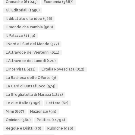
Cronache
(61045)
Economia
(3687)
Gli Editoriali
(1956)
Il dibattito e le idee
(526)
Il mondo che cambia
(580)
Il Palazzo
(1139)
I Nord e i Sud del Mondo
(577)
L'Altravoce dei Ventenni
(611)
L'Altravoce del Lunedì
(120)
L'Intervista
(431)
L'Italia Rovesciata
(812)
La Bacheca delle Offerte
(3)
La Card di Buttafuoco
(974)
La Sfogliatella di Marassi
(1214)
Le due Italie
(3052)
Lettere
(62)
Mimì
(667)
Nazionale
(99)
Opinioni
(560)
Politica
(11794)
Regole e Diritti
(70)
Rubriche
(926)