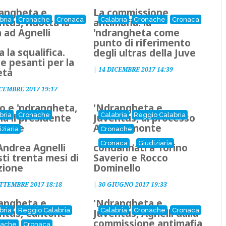
angheta e
La commissione
bria
Cronache
Cronaca
Calabria
Cronache
Cronaca
ntus, ridotta la
antimafia: la
 ad Agnelli
'ndrangheta come
punto di riferimento
a la squalifica.
degli ultras della Juve
e pesanti per la
|
14 DICEMBRE 2017 14:39
età
CEMBRE 2017 19:17
io e 'ndrangheta,
'Ndrangheta e
bria
Cronache
Calabria
Reggio Calabria
hia il presidente
Juventus, al processo
a Juve
Alto Piemonte
iziaria
Cronache
,
Cronaca
Giudiziaria
Andrea Agnelli
condannati a Torino
sti trenta mesi di
Saverio e Rocco
izione
Dominello
ETTEMBRE 2017 18:18
|
30 GIUGNO 2017 19:33
angheta e
'Ndrangheta e
bria
Reggio Calabria
Calabria
Cronache
Cronaca
ntus, Cantone
Juventus, Agnelli dalla
c) si dice
commissione antimafia
nache
Cronaca