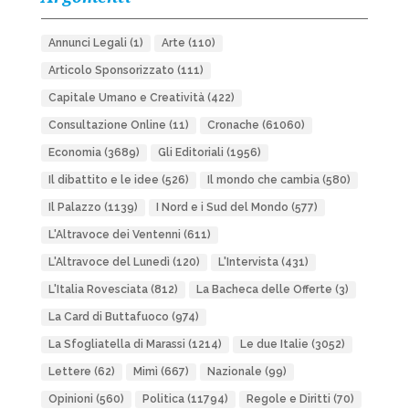
Annunci Legali
(1)
Arte
(110)
Articolo Sponsorizzato
(111)
Capitale Umano e Creatività
(422)
Consultazione Online
(11)
Cronache
(61060)
Economia
(3689)
Gli Editoriali
(1956)
Il dibattito e le idee
(526)
Il mondo che cambia
(580)
Il Palazzo
(1139)
I Nord e i Sud del Mondo
(577)
L'Altravoce dei Ventenni
(611)
L'Altravoce del Lunedì
(120)
L'Intervista
(431)
L'Italia Rovesciata
(812)
La Bacheca delle Offerte
(3)
La Card di Buttafuoco
(974)
La Sfogliatella di Marassi
(1214)
Le due Italie
(3052)
Lettere
(62)
Mimì
(667)
Nazionale
(99)
Opinioni
(560)
Politica
(11794)
Regole e Diritti
(70)