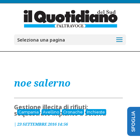
Seleziona una pagina
noe salerno
Gestione illecita di rifiuti:
sequestrato impianto a Solofra
Campania
Avellino
Cronache
Inchieste
SFOGLIA
|
23 SETTEMBRE 2016 14:56