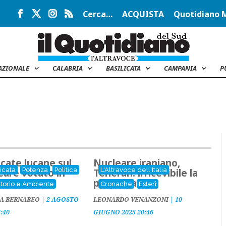
Cerca…
ACQUISTA
Quotidiano 
AZIONALE
CALABRIA
BASILICATA
CAMPANIA
P
icate lucane sul
Nucleare iraniano,
licata
Potenza
Politica
L'Altravoce dell'Italia
eare votato in
Teheran: irricevibile la
ina
proposta Usa
itorio e Ambiente
Cronache
Esteri
A BERNABEO
|
2 AGOSTO
LEONARDO VENANZONI
|
10
8:40
GIUGNO 2025 20:46