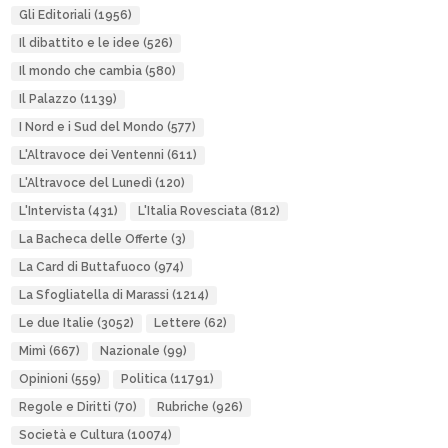
Gli Editoriali
(1956)
Il dibattito e le idee
(526)
Il mondo che cambia
(580)
Il Palazzo
(1139)
I Nord e i Sud del Mondo
(577)
L'Altravoce dei Ventenni
(611)
L'Altravoce del Lunedì
(120)
L'Intervista
(431)
L'Italia Rovesciata
(812)
La Bacheca delle Offerte
(3)
La Card di Buttafuoco
(974)
La Sfogliatella di Marassi
(1214)
Le due Italie
(3052)
Lettere
(62)
Mimì
(667)
Nazionale
(99)
Opinioni
(559)
Politica
(11791)
Regole e Diritti
(70)
Rubriche
(926)
Società e Cultura
(10074)