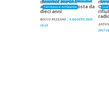
Basilicata
Matera
Cronache
Basi
dimenticato che
nel c
aspetta una risposta da
Così
Territorio e Ambiente
Cro
dieci anni
rifiu
radi
ROCCO PEZZANO
|
8 AGOSTO 2020
ANTON
18:59
2017 1