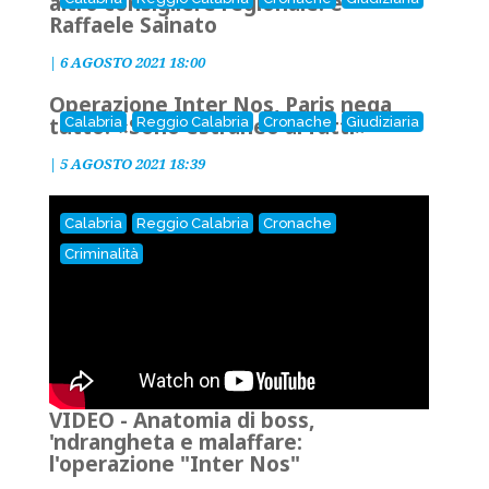
altro consigliere regionale: è
Raffaele Sainato
|
6 AGOSTO 2021 18:00
Operazione Inter Nos, Paris nega
tutto: «Sono estraneo ai fatti»
Calabria
Reggio Calabria
Cronache
Giudiziaria
|
5 AGOSTO 2021 18:39
Calabria
Reggio Calabria
Cronache
Criminalità
VIDEO - Anatomia di boss,
'ndrangheta e malaffare:
l'operazione "Inter Nos"