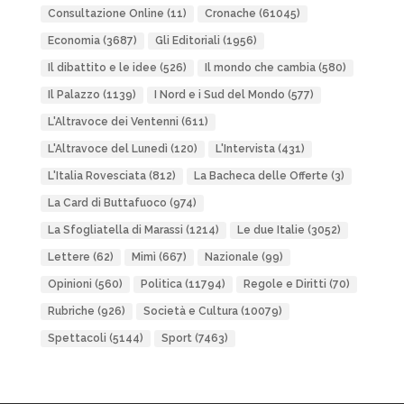
Consultazione Online
(11)
Cronache
(61045)
Economia
(3687)
Gli Editoriali
(1956)
Il dibattito e le idee
(526)
Il mondo che cambia
(580)
Il Palazzo
(1139)
I Nord e i Sud del Mondo
(577)
L'Altravoce dei Ventenni
(611)
L'Altravoce del Lunedì
(120)
L'Intervista
(431)
L'Italia Rovesciata
(812)
La Bacheca delle Offerte
(3)
La Card di Buttafuoco
(974)
La Sfogliatella di Marassi
(1214)
Le due Italie
(3052)
Lettere
(62)
Mimì
(667)
Nazionale
(99)
Opinioni
(560)
Politica
(11794)
Regole e Diritti
(70)
Rubriche
(926)
Società e Cultura
(10079)
Spettacoli
(5144)
Sport
(7463)