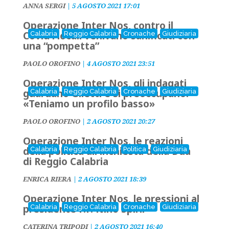
ANNA SERGI
|
5 AGOSTO 2021 17:01
Operazione Inter Nos, contro il
Covid i locali venivano sanificati con
Calabria
Reggio Calabria
Cronache
Giudiziaria
una “pompetta”
PAOLO OROFINO
|
4 AGOSTO 2021 23:51
Operazione Inter Nos, gli indagati
guardano Giletti e si preoccupano:
Calabria
Reggio Calabria
Cronache
Giudiziaria
«Teniamo un profilo basso»
PAOLO OROFINO
|
2 AGOSTO 2021 20:27
Operazione Inter Nos, le reazioni
della politica all'inchiesta della Dda
Calabria
Reggio Calabria
Politica
Giudiziaria
di Reggio Calabria
ENRICA RIERA
|
2 AGOSTO 2021 18:39
Operazione Inter Nos, le pressioni al
presidente f.f. Nino Spirlì
Calabria
Reggio Calabria
Cronache
Giudiziaria
CATERINA TRIPODI
|
2 AGOSTO 2021 16:40