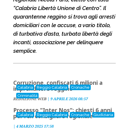
“Calabria Libertà Unione di Centro”. Il
quarantenne reggino si trova agli arresti
domiciliari con le accuse, a vario titolo,
di turbativa d’asta, turbata libertà degli
incanti, associazione per delinquere
semplice.
Corruzione, confiscati 6 milioni a
imprenditore reggino
Calabria
Reggio Calabria
Cronache
Criminalità
REDAZIONE WEB
|
9 APRILE 2026 08:57
Processo "Inter Nos": chiesti 6 anni
per l’ex consigliere regionale
Calabria
Reggio Calabria
Cronache
Giudiziaria
|
4 MARZO 2025 17:58