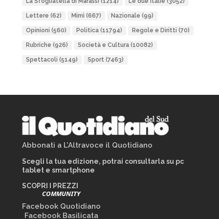
La Sfogliatella di Marassi
(1214)
Le due Italie
(3052)
Lettere
(62)
Mimì
(667)
Nazionale
(99)
Opinioni
(560)
Politica
(11794)
Regole e Diritti
(70)
Rubriche
(926)
Società e Cultura
(10082)
Spettacoli
(5149)
Sport
(7463)
Abbonati a L’Altravoce il Quotidiano
Scegli la tua edizione, potrai consultarla su pc
tablet e smartphone
SCOPRI I PREZZI
COMMUNITY
Facebook Quotidiano
Facebook Basilicata