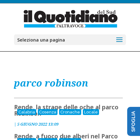
Seleziona una pagina
parco robinson
Rende, la strage delle oche al parco
Robinson
Calabria
Cosenza
Cronache
Locale
SFOGLIA
|
5 GIUGNO 2022 13:09
Rende, a fuoco due alberi nel Parco