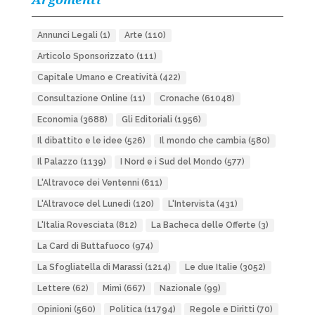
Annunci Legali
(1)
Arte
(110)
Articolo Sponsorizzato
(111)
Capitale Umano e Creatività
(422)
Consultazione Online
(11)
Cronache
(61048)
Economia
(3688)
Gli Editoriali
(1956)
Il dibattito e le idee
(526)
Il mondo che cambia
(580)
Il Palazzo
(1139)
I Nord e i Sud del Mondo
(577)
L'Altravoce dei Ventenni
(611)
L'Altravoce del Lunedì
(120)
L'Intervista
(431)
L'Italia Rovesciata
(812)
La Bacheca delle Offerte
(3)
La Card di Buttafuoco
(974)
La Sfogliatella di Marassi
(1214)
Le due Italie
(3052)
Lettere
(62)
Mimì
(667)
Nazionale
(99)
Opinioni
(560)
Politica
(11794)
Regole e Diritti
(70)