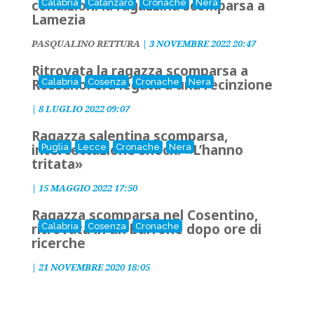
condizioni la ragazzina scomparsa a
Calabria
Catanzaro
Cronache
Nera
Lamezia
PASQUALINO RETTURA
|
3 NOVEMBRE 2022 20:47
Ritrovata la ragazza scomparsa a
Rossano: era legata a una recinzione
Calabria
Cosenza
Cronache
Nera
|
8 LUGLIO 2022 09:07
Ragazza salentina scomparsa,
intercettazione shock: «L’hanno
Puglia
Lecce
Cronache
Nera
tritata»
|
15 MAGGIO 2022 17:50
Ragazza scomparsa nel Cosentino,
ritrovata in un burrone dopo ore di
Calabria
Cosenza
Cronache
ricerche
|
21 NOVEMBRE 2020 18:05