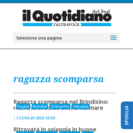
Seleziona una pagina
ragazza scomparsa
Ragazza scomparsa nel Brindisino:
ricerche in corso anche via mare
Puglia
Brindisi
Cronache
Attualità
SFOGLIA
|
7 LUGLIO 2025 12:03
Ritrovata in spiaggia in buone