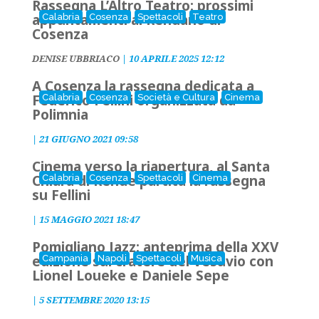
Rassegna L’Altro Teatro: prossimi
appuntamenti al Rendano di
Calabria
Cosenza
Spettacoli
Teatro
Cosenza
DENISE UBBRIACO
|
10 APRILE 2025 12:12
A Cosenza la rassegna dedicata a
Federico Fellini organizzata da
Calabria
Cosenza
Società e Cultura
Cinema
Polimnia
|
21 GIUGNO 2021 09:58
Cinema verso la riapertura, al Santa
Chiara di Rende partita la rassegna
Calabria
Cosenza
Spettacoli
Cinema
su Fellini
|
15 MAGGIO 2021 18:47
Pomigliano Jazz: anteprima della XXV
edizione sul cratere del Vesuvio con
Campania
Napoli
Spettacoli
Musica
Lionel Loueke e Daniele Sepe
|
5 SETTEMBRE 2020 13:15