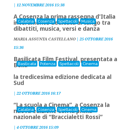
|
12 NOVEMBRE 2016 15:38
A Cosenza la prima rassegna d'Italia
interamente dedicata al tango tra
Calabria
Cosenza
Spettacoli
Musica
dibattiti, musica, versi e danza
MARIA ASSUNTA CASTELLANO
|
25 OTTOBRE 2016
15:36
Basilicata Film Festival, presentata a
Bella
Basilicata
Potenza
Spettacoli
Cinema
la tredicesima edizione dedicata al
Sud
|
22 OTTOBRE 2016 16:17
“La scuola a Cinema”, a Cosenza la
nuova edizione con la prima
Calabria
Cosenza
Spettacoli
Cinema
nazionale di “Braccialetti Rossi”
|
4 OTTOBRE 2016 15:09