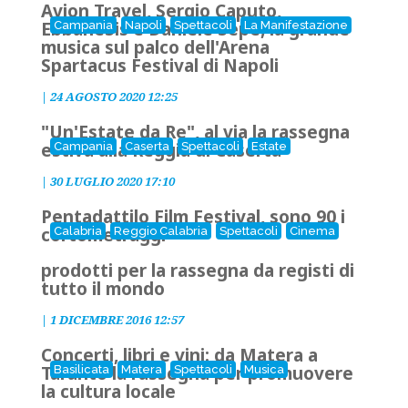
Avion Travel, Sergio Caputo,
EbbaneSis e Daniele Sepe, la grande
Campania
Napoli
Spettacoli
La Manifestazione
musica sul palco dell'Arena
Spartacus Festival di Napoli
|
24 AGOSTO 2020 12:25
"Un'Estate da Re", al via la rassegna
estiva alla Reggia di Caserta
Campania
Caserta
Spettacoli
Estate
|
30 LUGLIO 2020 17:10
Pentadattilo Film Festival, sono 90 i
cortometraggi
Calabria
Reggio Calabria
Spettacoli
Cinema
prodotti per la rassegna da registi di
tutto il mondo
|
1 DICEMBRE 2016 12:57
Concerti, libri e vini: da Matera a
Taranto la rassegna per promuovere
Basilicata
Matera
Spettacoli
Musica
la cultura locale