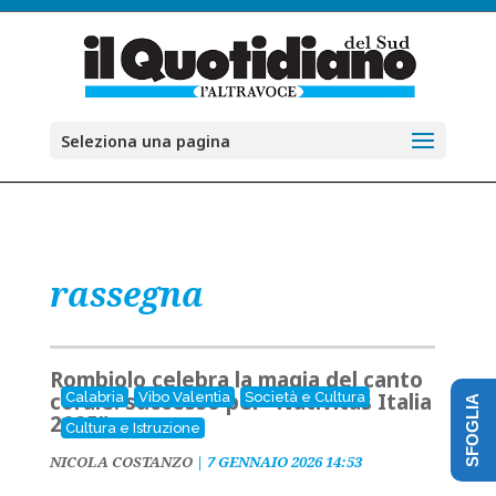
Seleziona una pagina
rassegna
Rombiolo celebra la magia del canto
corale: successo per “Nativitas Italia
Calabria
Vibo Valentia
Società e Cultura
SFOGLIA
2025”
Cultura e Istruzione
NICOLA COSTANZO
|
7 GENNAIO 2026 14:53