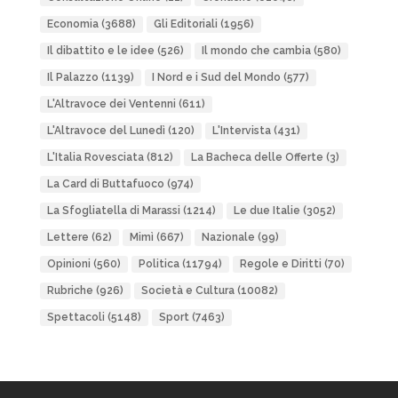
Economia
(3688)
Gli Editoriali
(1956)
Il dibattito e le idee
(526)
Il mondo che cambia
(580)
Il Palazzo
(1139)
I Nord e i Sud del Mondo
(577)
L'Altravoce dei Ventenni
(611)
L'Altravoce del Lunedì
(120)
L'Intervista
(431)
L'Italia Rovesciata
(812)
La Bacheca delle Offerte
(3)
La Card di Buttafuoco
(974)
La Sfogliatella di Marassi
(1214)
Le due Italie
(3052)
Lettere
(62)
Mimì
(667)
Nazionale
(99)
Opinioni
(560)
Politica
(11794)
Regole e Diritti
(70)
Rubriche
(926)
Società e Cultura
(10082)
Spettacoli
(5148)
Sport
(7463)