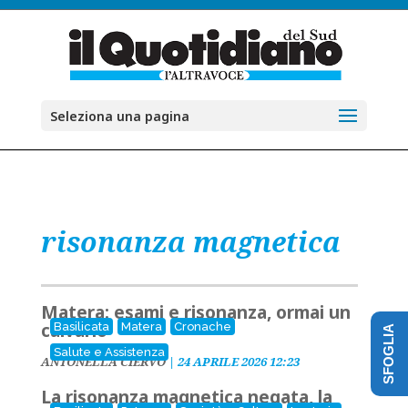
Seleziona una pagina
risonanza magnetica
Matera: esami e risonanza, ormai un
calvario
Basilicata
Matera
Cronache
SFOGLIA
Salute e Assistenza
ANTONELLA CIERVO
|
24 APRILE 2026 12:23
La risonanza magnetica negata, la