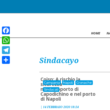
HOME
N
Facebook
WhatsApp
Sindacayo
Telegram
Condividi
Coisp: A rischio la
Campania
Napoli
Cronache
sicurezza
nell’aeroporto di
Sindacati
Capodichino e nel porto
di Napoli
|
14 FEBBRAIO 2020 18:24