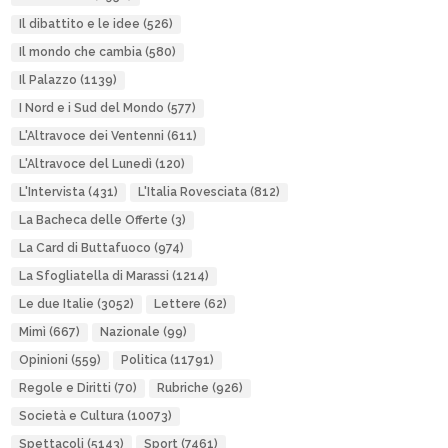
Il dibattito e le idee
(526)
Il mondo che cambia
(580)
Il Palazzo
(1139)
I Nord e i Sud del Mondo
(577)
L'Altravoce dei Ventenni
(611)
L'Altravoce del Lunedì
(120)
L'Intervista
(431)
L'Italia Rovesciata
(812)
La Bacheca delle Offerte
(3)
La Card di Buttafuoco
(974)
La Sfogliatella di Marassi
(1214)
Le due Italie
(3052)
Lettere
(62)
Mimì
(667)
Nazionale
(99)
Opinioni
(559)
Politica
(11791)
Regole e Diritti
(70)
Rubriche
(926)
Società e Cultura
(10073)
Spettacoli
(5143)
Sport
(7461)