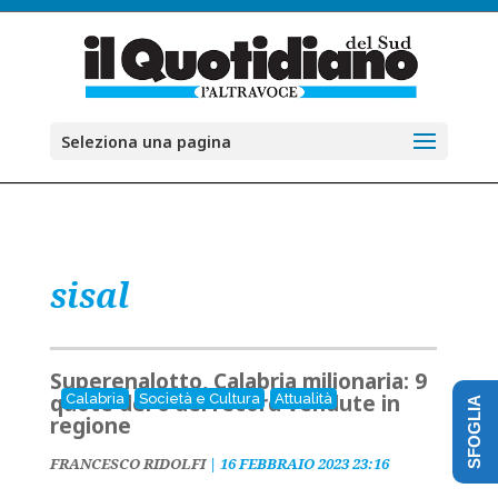
Seleziona una pagina
sisal
Superenalotto, Calabria milionaria: 9
quote del 6 dei record vendute in
Calabria
Società e Cultura
Attualità
SFOGLIA
regione
FRANCESCO RIDOLFI
|
16 FEBBRAIO 2023 23:16