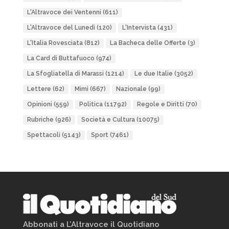
L'Altravoce dei Ventenni
(611)
L'Altravoce del Lunedì
(120)
L'Intervista
(431)
L'Italia Rovesciata
(812)
La Bacheca delle Offerte
(3)
La Card di Buttafuoco
(974)
La Sfogliatella di Marassi
(1214)
Le due Italie
(3052)
Lettere
(62)
Mimì
(667)
Nazionale
(99)
Opinioni
(559)
Politica
(11792)
Regole e Diritti
(70)
Rubriche
(926)
Società e Cultura
(10075)
Spettacoli
(5143)
Sport
(7461)
Abbonati a L’Altravoce il Quotidiano