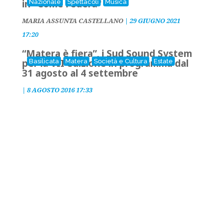
in "Come l'edera"
Nazionale
Spettacoli
Musica
MARIA ASSUNTA CASTELLANO
|
29 GIUGNO 2021
17:20
“Matera è fiera”, i Sud Sound System
per la VII edizione in programma dal
Basilicata
Matera
Società e Cultura
Estate
31 agosto al 4 settembre
|
8 AGOSTO 2016 17:33