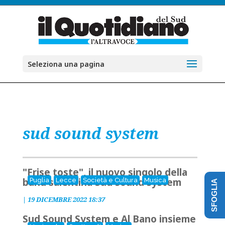
Seleziona una pagina
sud sound system
"Frise toste", il nuovo singolo della
band salentina Sud sound system
Puglia
Lecce
Società e Cultura
Musica
SFOGLIA
|
19 DICEMBRE 2022 18:37
Sud Sound System e Al Bano insieme