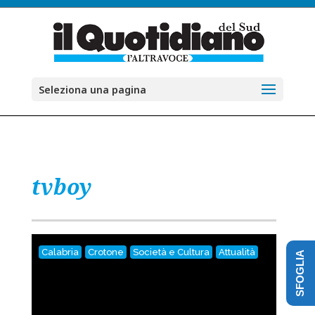
Seleziona una pagina
tvboy
Calabria
Crotone
Società e Cultura
Attualità
SFOGLIA