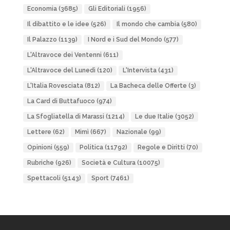
Economia
(3685)
Gli Editoriali
(1956)
Il dibattito e le idee
(526)
Il mondo che cambia
(580)
Il Palazzo
(1139)
I Nord e i Sud del Mondo
(577)
L'Altravoce dei Ventenni
(611)
L'Altravoce del Lunedì
(120)
L'Intervista
(431)
L'Italia Rovesciata
(812)
La Bacheca delle Offerte
(3)
La Card di Buttafuoco
(974)
La Sfogliatella di Marassi
(1214)
Le due Italie
(3052)
Lettere
(62)
Mimì
(667)
Nazionale
(99)
Opinioni
(559)
Politica
(11792)
Regole e Diritti
(70)
Rubriche
(926)
Società e Cultura
(10075)
Spettacoli
(5143)
Sport
(7461)