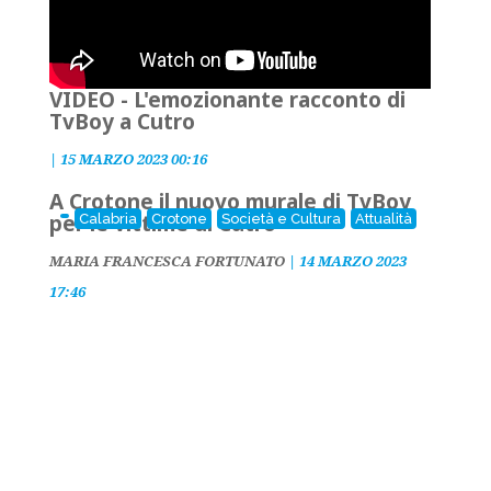
VIDEO - L'emozionante racconto di
TvBoy a Cutro
|
15 MARZO 2023 00:16
A Crotone il nuovo murale di TvBoy
per le vittime di Cutro
Calabria
Crotone
Società e Cultura
Attualità
MARIA FRANCESCA FORTUNATO
|
14 MARZO 2023
17:46