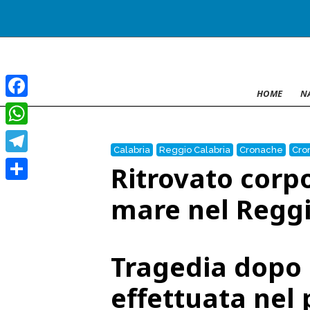
HOME
N
Facebook
WhatsApp
Calabria
Reggio Calabria
Cronache
Cro
Telegram
Ritrovato corpo
Condividi
mare nel Regg
Tragedia dopo
effettuata nel