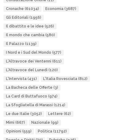
Consultazione Online
(11)
Cronache
(61034)
Economia
(3687)
Gli Editoriali
(1956)
Il dibattito e le idee
(526)
Il mondo che cambia
(580)
Il Palazzo
(1139)
I Nord e i Sud del Mondo
(577)
L'Altravoce dei Ventenni
(611)
L'Altravoce del Lunedì
(120)
L'Intervista
(431)
L'Italia Rovesciata
(812)
La Bacheca delle Offerte
(3)
La Card di Buttafuoco
(974)
La Sfogliatella di Marassi
(1214)
Le due Italie
(3052)
Lettere
(62)
Mimì
(667)
Nazionale
(99)
Opinioni
(559)
Politica
(11792)