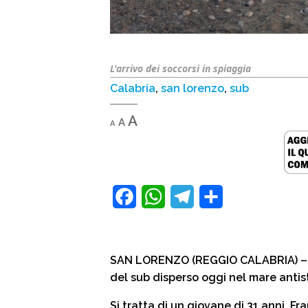
L'arrivo dei soccorsi in spiaggia
Calabria
,
san lorenzo
,
sub
Decrease
Reset
Increase
A
A
A
font
font
size.
font
size.
size.
F
W
T
C
a
h
e
o
c
a
l
n
SAN LORENZO (REGGIO CALABRIA) – E’ 
e
t
e
d
del sub disperso oggi nel mare anti
b
s
g
i
Si tratta di un giovane di 31 anni, Fr