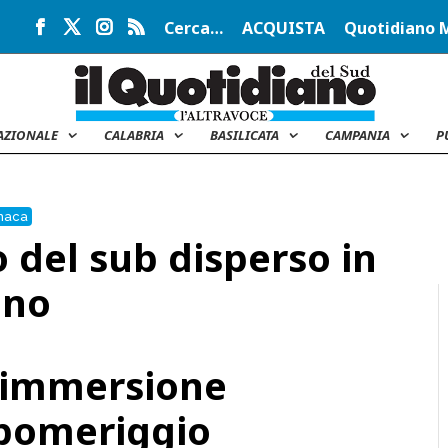
Cerca…
ACQUISTA
Quotidiano 
AZIONALE
CALABRIA
BASILICATA
CAMPANIA
P
naca
 del sub disperso in
ino
 immersione
 pomeriggio