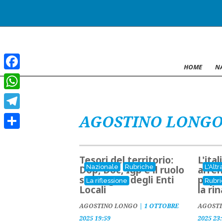
HOME
N
Facebook
WhatsApp
AGOSTINO LONG
Telegram
Condividi
Tesori del territorio:
L'ita
Nazionale
Rubriche
L'Altr
Dop, Doc, Igp e il ruolo
arren
strategico degli Enti
popol
La riflessione
Rubr
Locali
la ri
AGOSTINO LONGO
|
1 OTTOBRE
AGOST
2025 19:59
2025 23