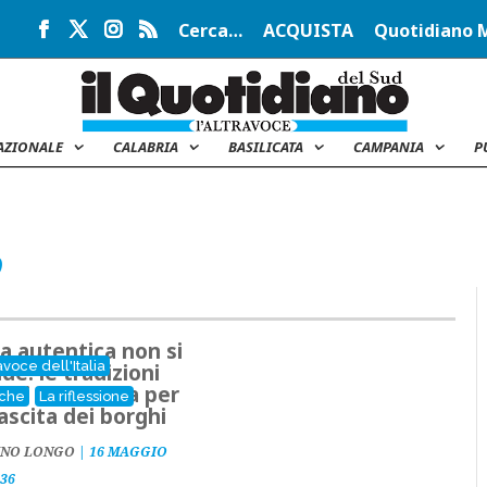
Cerca…
ACQUISTA
Quotidiano 
AZIONALE
CALABRIA
BASILICATA
CAMPANIA
P
O
lia autentica non si
avoce dell'Italia
de: le tradizioni
ari come leva per
iche
La riflessione
nascita dei borghi
INO LONGO
|
16 MAGGIO
:36