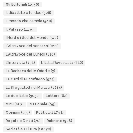
Gli Editoriali
(1956)
Il dibattito e le idee
(526)
Il mondo che cambia
(580)
Il Palazzo
(1139)
I Nord e i Sud del Mondo
(577)
L'Altravoce dei Ventenni
(611)
L'Altravoce del Lunedì
(120)
L'Intervista
(431)
L'Italia Rovesciata
(812)
La Bacheca delle Offerte
(3)
La Card di Buttafuoco
(974)
La Sfogliatella di Marassi
(1214)
Le due Italie
(3052)
Lettere
(62)
Mimì
(667)
Nazionale
(99)
Opinioni
(559)
Politica
(11792)
Regole e Diritti
(70)
Rubriche
(926)
Società e Cultura
(10078)