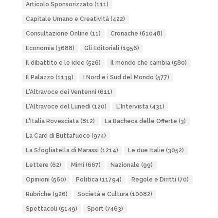
Articolo Sponsorizzato
(111)
Capitale Umano e Creatività
(422)
Consultazione Online
(11)
Cronache
(61048)
Economia
(3688)
Gli Editoriali
(1956)
Il dibattito e le idee
(526)
Il mondo che cambia
(580)
Il Palazzo
(1139)
I Nord e i Sud del Mondo
(577)
L'Altravoce dei Ventenni
(611)
L'Altravoce del Lunedì
(120)
L'Intervista
(431)
L'Italia Rovesciata
(812)
La Bacheca delle Offerte
(3)
La Card di Buttafuoco
(974)
La Sfogliatella di Marassi
(1214)
Le due Italie
(3052)
Lettere
(62)
Mimì
(667)
Nazionale
(99)
Opinioni
(560)
Politica
(11794)
Regole e Diritti
(70)
Rubriche
(926)
Società e Cultura
(10082)
Spettacoli
(5149)
Sport
(7463)