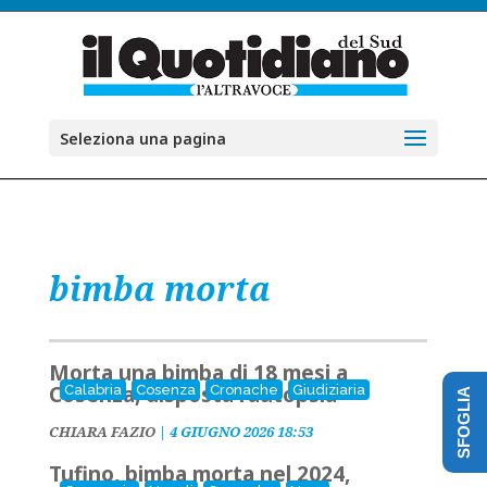
Seleziona una pagina
bimba morta
Morta una bimba di 18 mesi a
Cosenza, disposta l’autopsia
Calabria
Cosenza
Cronache
Giudiziaria
SFOGLIA
CHIARA FAZIO
|
4 GIUGNO 2026 18:53
Tufino, bimba morta nel 2024,