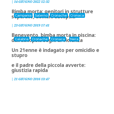
|
14 GIUGNO 2022 12:32
Bimba morta: genitori in strutture
separate, domani autopsia
Campania
Salerno
Cronache
Cronaca
|
23 GIUGNO 2019 17:41
Benevento, bimba morta in piscina:
,
dall'autopsia segni di violenza
Calabria
Cronache
Cronaca
Nera
Un 21enne è indagato per omicidio e
stupro
e il padre della piccola avverte:
giustizia rapida
|
21 GIUGNO 2016 13:47