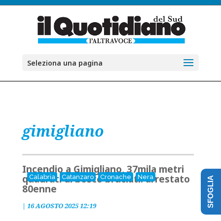
Seleziona una pagina
gimigliano
Incendio a Gimigliano, 37mila metri
quadrati di bosco bruciati: arrestato
Calabria
Catanzaro
Cronache
Nera
SFOGLIA
80enne
|
16 AGOSTO 2025 12:19