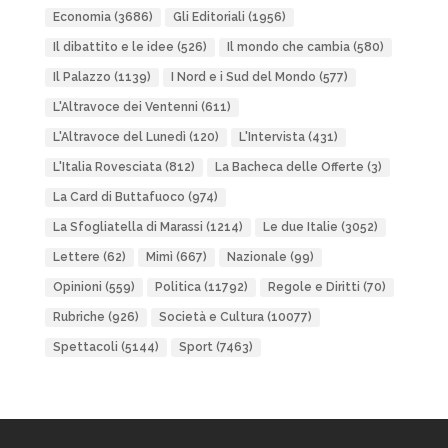
Economia
(3686)
Gli Editoriali
(1956)
Il dibattito e le idee
(526)
Il mondo che cambia
(580)
Il Palazzo
(1139)
I Nord e i Sud del Mondo
(577)
L'Altravoce dei Ventenni
(611)
L'Altravoce del Lunedì
(120)
L'Intervista
(431)
L'Italia Rovesciata
(812)
La Bacheca delle Offerte
(3)
La Card di Buttafuoco
(974)
La Sfogliatella di Marassi
(1214)
Le due Italie
(3052)
Lettere
(62)
Mimì
(667)
Nazionale
(99)
Opinioni
(559)
Politica
(11792)
Regole e Diritti
(70)
Rubriche
(926)
Società e Cultura
(10077)
Spettacoli
(5144)
Sport
(7463)