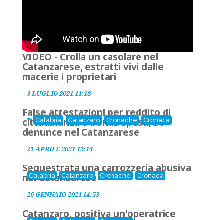
VIDEO - Crolla un casolare nel
Catanzarese, estratti vivi dalle
macerie i proprietari
|
3 LUGLIO 2021 11:18
False attestazioni per reddito di
cittadinanza e bonus spesa, 56
Calabria
Catanzaro
Cronache
Cronaca
denunce nel Catanzarese
|
21 APRILE 2021 12:14
Sequestrata una carrozzeria abusiva
nel Catanzarese
Calabria
Catanzaro
Cronache
Cronaca
|
26 GENNAIO 2021 14:53
Catanzaro, positiva un'operatrice