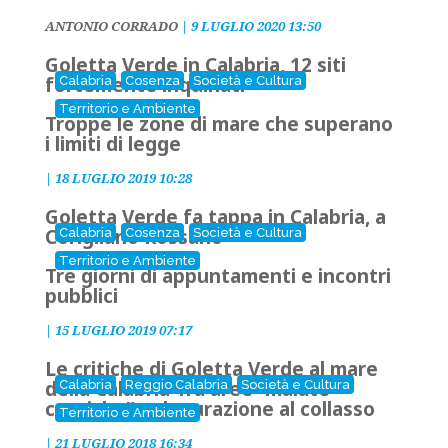
ANTONIO CORRADO
|
9 LUGLIO 2020 13:50
Goletta Verde in Calabria, 12 siti
fortemente inquinati
Calabria
Cosenza
Società e Cultura
Territorio e Ambiente
Troppe le zone di mare che superano
i limiti di legge
|
18 LUGLIO 2019 10:28
Goletta Verde fa tappa in Calabria, a
Corigliano Rossano
Calabria
Cosenza
Società e Cultura
Territorio e Ambiente
Tre giorni di appuntamenti e incontri
pubblici
|
15 LUGLIO 2019 07:17
Le critiche di Goletta Verde al mare
della Calabria Tra aree “malate
Calabria
Reggio Calabria
Società e Cultura
croniche” e depurazione al collasso
Territorio e Ambiente
|
21 LUGLIO 2018 16:34