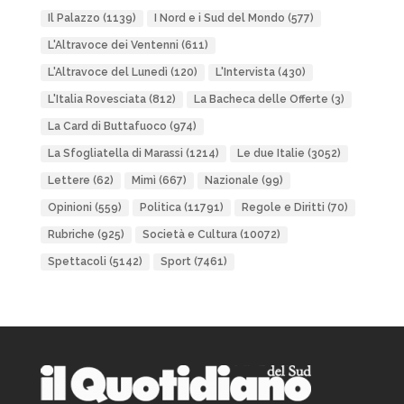
Il Palazzo
(1139)
I Nord e i Sud del Mondo
(577)
L'Altravoce dei Ventenni
(611)
L'Altravoce del Lunedì
(120)
L'Intervista
(430)
L'Italia Rovesciata
(812)
La Bacheca delle Offerte
(3)
La Card di Buttafuoco
(974)
La Sfogliatella di Marassi
(1214)
Le due Italie
(3052)
Lettere
(62)
Mimì
(667)
Nazionale
(99)
Opinioni
(559)
Politica
(11791)
Regole e Diritti
(70)
Rubriche
(925)
Società e Cultura
(10072)
Spettacoli
(5142)
Sport
(7461)