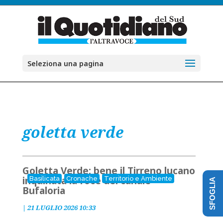
Seleziona una pagina
goletta verde
Goletta Verde: bene il Tirreno lucano
inquinata la foce del canale
Basilicata
Cronache
Territorio e Ambiente
SFOGLIA
Bufaloria
|
21 LUGLIO 2026 10:33