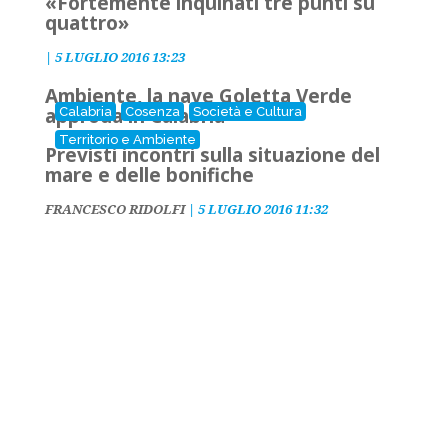
«Fortemente inquinati tre punti su
quattro»
|
5 LUGLIO 2016 13:23
Ambiente, la nave Goletta Verde
approda in Calabria
Calabria
Cosenza
Società e Cultura
Territorio e Ambiente
Previsti incontri sulla situazione del
mare e delle bonifiche
FRANCESCO RIDOLFI
|
5 LUGLIO 2016 11:32