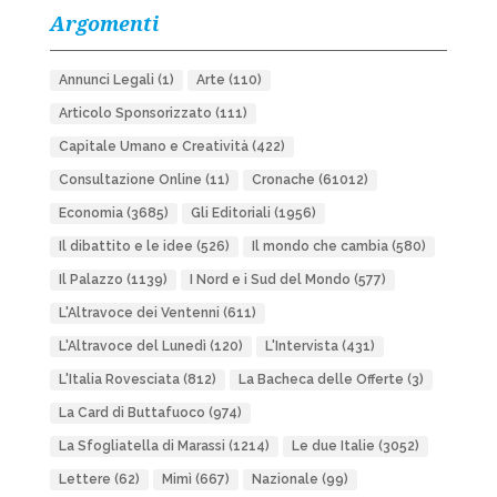
Argomenti
Annunci Legali
(1)
Arte
(110)
Articolo Sponsorizzato
(111)
Capitale Umano e Creatività
(422)
Consultazione Online
(11)
Cronache
(61012)
Economia
(3685)
Gli Editoriali
(1956)
Il dibattito e le idee
(526)
Il mondo che cambia
(580)
Il Palazzo
(1139)
I Nord e i Sud del Mondo
(577)
L'Altravoce dei Ventenni
(611)
L'Altravoce del Lunedì
(120)
L'Intervista
(431)
L'Italia Rovesciata
(812)
La Bacheca delle Offerte
(3)
La Card di Buttafuoco
(974)
La Sfogliatella di Marassi
(1214)
Le due Italie
(3052)
Lettere
(62)
Mimì
(667)
Nazionale
(99)