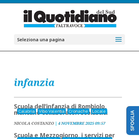
Seleziona una pagina
infanzia
Scuola dell’infanzia di Rombiolo,
mancano collaboratori scolastici
Calabria
Vibo Valentia
Cronache
Locale
SFOGLIA
NICOLA COSTANZO
|
4 NOVEMBRE 2025 09:57
Scuola e Mezzogiorno, i servizi per