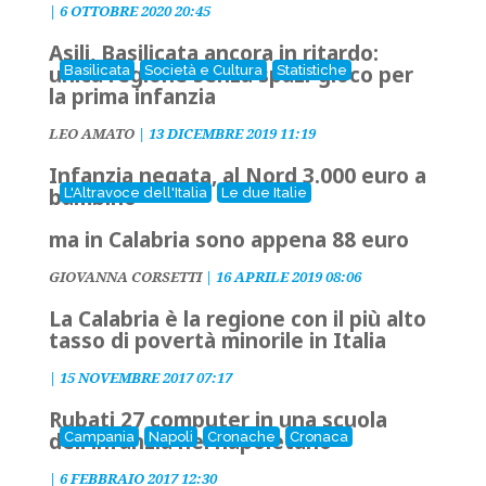
|
6 OTTOBRE 2020 20:45
Asili, Basilicata ancora in ritardo:
unica regione senza spazi-gioco per
Basilicata
Società e Cultura
Statistiche
la prima infanzia
LEO AMATO
|
13 DICEMBRE 2019 11:19
Infanzia negata, al Nord 3.000 euro a
bambino
L'Altravoce dell'Italia
Le due Italie
ma in Calabria sono appena 88 euro
GIOVANNA CORSETTI
|
16 APRILE 2019 08:06
La Calabria è la regione con il più alto
tasso di povertà minorile in Italia
|
15 NOVEMBRE 2017 07:17
Rubati 27 computer in una scuola
dell'infanzia nel napoletano
Campania
Napoli
Cronache
Cronaca
|
6 FEBBRAIO 2017 12:30