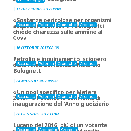
|
17 DICEMBRE 2017 08:05
«Sostanze pericolose per organismi
acquatici e terrestri»: Bolognetti
Basilicata
Potenza
Cronache
Cronaca
chiede chiarezza sulle ammine al
Cova
|
16 OTTOBRE 2017 08:38
Petrolio e inquinamento, sciopero
della fame del radicale Maurizio
Basilicata
Potenza
Cronache
Cronaca
Bolognetti
|
24 MAGGIO 2017 08:00
«Un pool specifico per Matera
2019»: a Potenza la cerimonia di
Basilicata
Potenza
Cronache
Cronaca
inaugurazione dell'Anno giudiziario
|
28 GENNAIO 2017 11:02
Lucano del 2016, più di un votante
Basilicata
Cronache
Cronaca