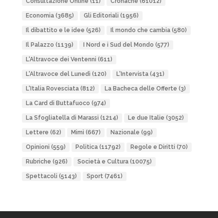
Consultazione Online
(11)
Cronache
(61012)
Economia
(3685)
Gli Editoriali
(1956)
Il dibattito e le idee
(526)
Il mondo che cambia
(580)
Il Palazzo
(1139)
I Nord e i Sud del Mondo
(577)
L'Altravoce dei Ventenni
(611)
L'Altravoce del Lunedì
(120)
L'Intervista
(431)
L'Italia Rovesciata
(812)
La Bacheca delle Offerte
(3)
La Card di Buttafuoco
(974)
La Sfogliatella di Marassi
(1214)
Le due Italie
(3052)
Lettere
(62)
Mimì
(667)
Nazionale
(99)
Opinioni
(559)
Politica
(11792)
Regole e Diritti
(70)
Rubriche
(926)
Società e Cultura
(10075)
Spettacoli
(5143)
Sport
(7461)