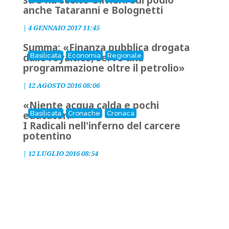
su 3 ha scelto Olivieri: sul podio
anche Tataranni e Bolognetti
|
4 GENNAIO 2017 11:45
Summa: «Finanza pubblica drogata
dalle royalties, serve una
Basilicata
Economia
Regionale
programmazione oltre il petrolio»
|
12 AGOSTO 2016 08:06
«Niente acqua calda e pochi
educatori»
Basilicata
Cronache
Cronaca
I Radicali nell'inferno del carcere
potentino
|
12 LUGLIO 2016 08:54