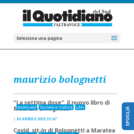
Seleziona una pagina
maurizio bolognetti
"La settima dose", il nuovo libro di
Maurizio Bolognetti
Basilicata
Società e Cultura
Libri
SFOGLIA
|
10 APRILE 2022 12:47
Covid, sit-in di Bolognetti a Maratea