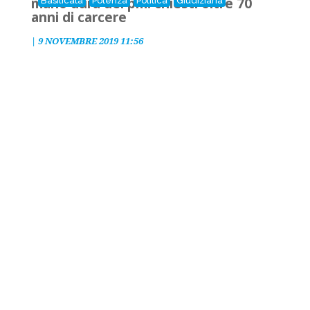
mano dura del pm: chiesti oltre 70
Basilicata
Potenza
Politica
Giudiziaria
anni di carcere
|
9 NOVEMBRE 2019 11:56