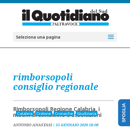
Seleziona una pagina
rimborsopoli
consiglio regionale
SFOGLIA
Rimborsopoli Regione Calabria, i
motivi di condanne e assoluzioni
Calabria
Crotone
Cronache
Giudiziaria
ANTONIO ANASTASI
|
15 GENNAIO 2026 18:08