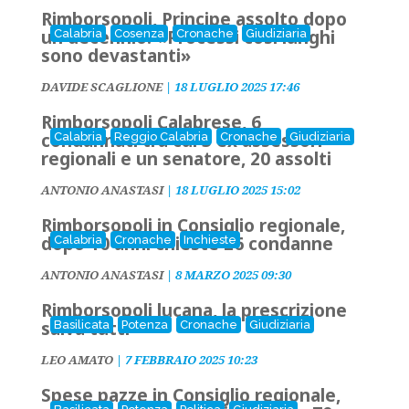
Rimborsopoli, Principe assolto dopo
un decennio: «Processi cosi lunghi
Calabria
Cosenza
Cronache
Giudiziaria
sono devastanti»
DAVIDE SCAGLIONE
|
18 LUGLIO 2025 17:46
Rimborsopoli Calabrese, 6
condannati tra cui 3 ex assessori
Calabria
Reggio Calabria
Cronache
Giudiziaria
regionali e un senatore, 20 assolti
ANTONIO ANASTASI
|
18 LUGLIO 2025 15:02
Rimborsopoli in Consiglio regionale,
dopo 10 anni chieste 26 condanne
Calabria
Cronache
Inchieste
ANTONIO ANASTASI
|
8 MARZO 2025 09:30
Rimborsopoli lucana, la prescrizione
salva tutti
Basilicata
Potenza
Cronache
Giudiziaria
LEO AMATO
|
7 FEBBRAIO 2025 10:23
Spese pazze in Consiglio regionale,