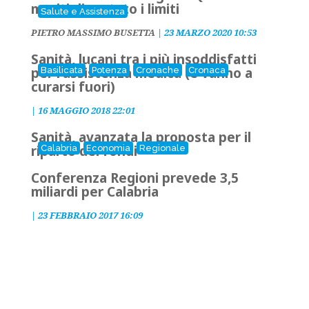
meriti diventato i limiti
Salute e Assistenza
PIETRO MASSIMO BUSETTA
|
23 MARZO 2020 10:53
Sanità, lucani tra i più insoddisfatti
per l'assistenza medica (e vanno a
Basilicata
Potenza
Cronache
Cronaca
curarsi fuori)
|
16 MAGGIO 2018 22:01
Sanità, avanzata la proposta per il
riparto dei fondi
Calabria
Economia
Regionale
Conferenza Regioni prevede 3,5
miliardi per Calabria
|
23 FEBBRAIO 2017 16:09