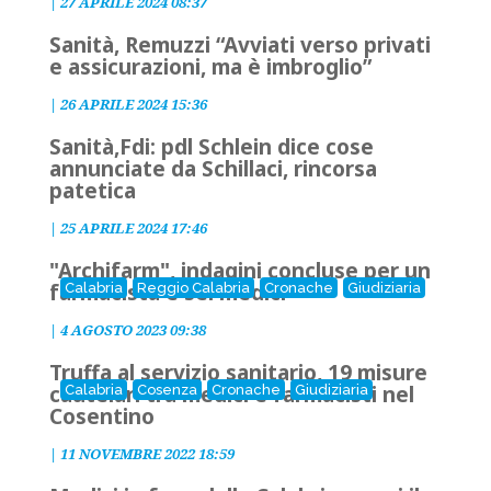
|
27 APRILE 2024 08:37
Sanità, Remuzzi “Avviati verso privati
e assicurazioni, ma è imbroglio”
|
26 APRILE 2024 15:36
Sanità,Fdi: pdl Schlein dice cose
annunciate da Schillaci, rincorsa
patetica
|
25 APRILE 2024 17:46
"Archifarm", indagini concluse per un
farmacista e sei medici
Calabria
Reggio Calabria
Cronache
Giudiziaria
|
4 AGOSTO 2023 09:38
Truffa al servizio sanitario, 19 misure
cautelari tra medici e farmacisti nel
Calabria
Cosenza
Cronache
Giudiziaria
Cosentino
|
11 NOVEMBRE 2022 18:59