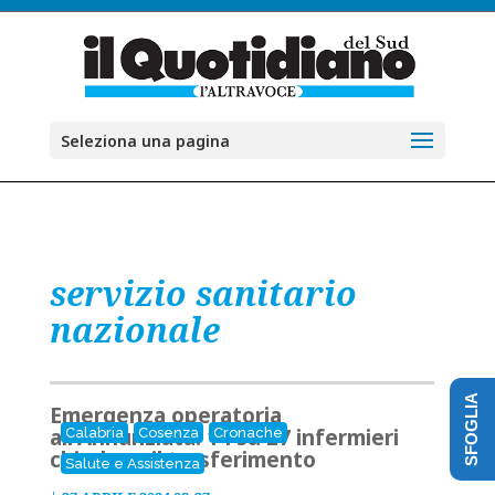
Seleziona una pagina
servizio sanitario
nazionale
SFOGLIA
Emergenza operatoria
all'Annunziata: 14 su 27 infermieri
Calabria
Cosenza
Cronache
chiedono il trasferimento
Salute e Assistenza