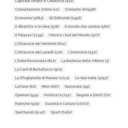
Capitale Umano e Creatività
(422)
Consultazione Online
(11)
Cronache
(60998)
Economia
(3683)
Gli Editoriali
(1956)
Il dibattito e le idee
(526)
Il mondo che cambia
(580)
Il Palazzo
(1139)
I Nord e i Sud del Mondo
(577)
L'Altravoce dei Ventenni
(611)
L'Altravoce del Lunedì
(120)
L'Intervista
(430)
L'Italia Rovesciata
(812)
La Bacheca delle Offerte
(3)
La Card di Buttafuoco
(974)
La Sfogliatella di Marassi
(1214)
Le due Italie
(3052)
Lettere
(62)
Mimì
(667)
Nazionale
(99)
Opinioni
(559)
Politica
(11791)
Regole e Diritti
(70)
Rubriche
(925)
Società e Cultura
(10072)
Spettacoli
(5142)
Sport
(7461)