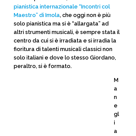
pianistica internazionale “Incontri col
Maestro” di Imola
, che oggi non è più
solo pianistica ma si è “allargata” ad
altri strumenti musicali, è sempre stata il
centro da cui si è irradiata e si irradia la
fioritura di talenti musicali classici non
solo italiani e dove lo stesso Giordano,
peraltro, si è formato.
M
a
n
e
gl
i
a