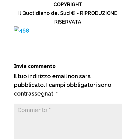
COPYRIGHT
c
a
l
n
Il Quotidiano del Sud © - RIPRODUZIONE
e
t
e
d
RISERVATA
b
s
g
i
o
A
r
v
o
p
a
i
k
p
m
d
Invia commento
i
Il tuo indirizzo email non sarà
pubblicato.
I campi obbligatori sono
contrassegnati
*