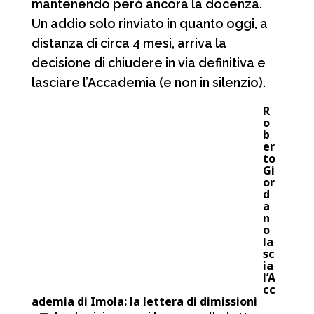
mantenendo però ancora la docenza.
Un addio solo rinviato in quanto oggi, a
distanza di circa 4 mesi, arriva la
decisione di chiudere in via definitiva e
lasciare l’Accademia (e non in silenzio).
R
o
b
er
to
Gi
or
d
a
n
o
la
sc
ia
l’A
cc
ademia di Imola: la lettera di dimissioni