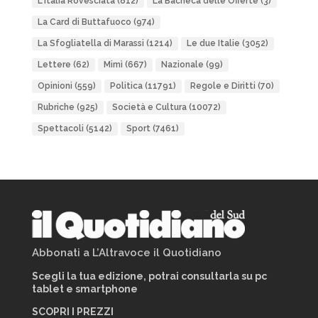
L'Italia Rovesciata
(812)
La Bacheca delle Offerte
(3)
La Card di Buttafuoco
(974)
La Sfogliatella di Marassi
(1214)
Le due Italie
(3052)
Lettere
(62)
Mimì
(667)
Nazionale
(99)
Opinioni
(559)
Politica
(11791)
Regole e Diritti
(70)
Rubriche
(925)
Società e Cultura
(10072)
Spettacoli
(5142)
Sport
(7461)
Abbonati a L’Altravoce il Quotidiano
Scegli la tua edizione, potrai consultarla su pc
tablet e smartphone
SCOPRI I PREZZI