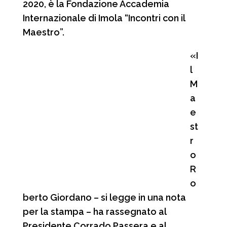
2020, è la Fondazione Accademia
Internazionale di Imola “Incontri con il
Maestro”.
«I
l
M
a
e
st
r
o
R
o
berto Giordano – si legge in una nota
per la stampa – ha rassegnato al
Presidente Corrado Passera e al