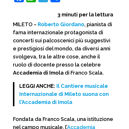
a
h
e
o
3
minuti per la lettura
c
a
l
n
MILETO –
Roberto Giordano
, pianista di
e
t
e
d
fama internazionale protagonista di
b
s
g
i
concerti sui palcoscenici più suggestivi
o
A
r
v
e prestigiosi del mondo, da diversi anni
o
p
a
i
svolgeva, tra le altre cose, anche il
ruolo di docente presso la celebre
k
p
m
d
Accademia di Imola
di Franco Scala.
i
LEGGI ANCHE:
Il Cantiere musicale
Internazionale di Mileto suona con
l’Accademia di Imola
Fondata da Franco Scala, una istituzione
nel campo musicale, l’
Accademia