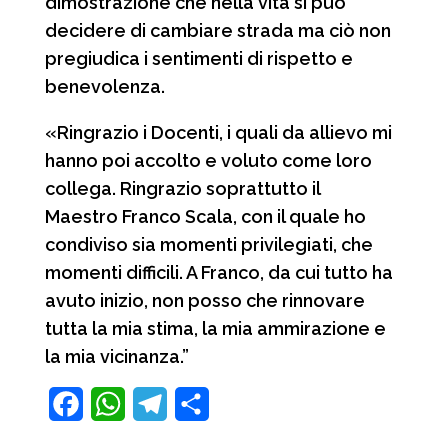
dimostrazione che nella vita si può
decidere di cambiare strada ma ciò non
pregiudica i sentimenti di rispetto e
benevolenza.
«Ringrazio i Docenti, i quali da allievo mi
hanno poi accolto e voluto come loro
collega. Ringrazio soprattutto il
Maestro Franco Scala, con il quale ho
condiviso sia momenti privilegiati, che
momenti difficili. A Franco, da cui tutto ha
avuto inizio, non posso che rinnovare
tutta la mia stima, la mia ammirazione e
la mia vicinanza.”
F
W
T
C
a
h
e
o