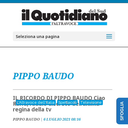
Seleziona una pagina
PIPPO BAUDO
IL RICORDO DI PIPPO BAUDO Ciao
Raffa, l’addio discreto dell’ultima
L'Altravoce dell'Italia
Spettacoli
Televisione
SFOGLIA
regina della tv
PIPPO BAUDO
|
6 LUGLIO 2021 08:16