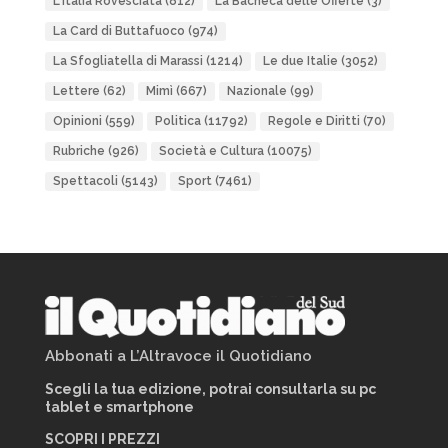
L'Italia Rovesciata
(812)
La Bacheca delle Offerte
(3)
La Card di Buttafuoco
(974)
La Sfogliatella di Marassi
(1214)
Le due Italie
(3052)
Lettere
(62)
Mimì
(667)
Nazionale
(99)
Opinioni
(559)
Politica
(11792)
Regole e Diritti
(70)
Rubriche
(926)
Società e Cultura
(10075)
Spettacoli
(5143)
Sport
(7461)
Abbonati a L’Altravoce il Quotidiano
Scegli la tua edizione, potrai consultarla su pc
tablet e smartphone
SCOPRI I PREZZI