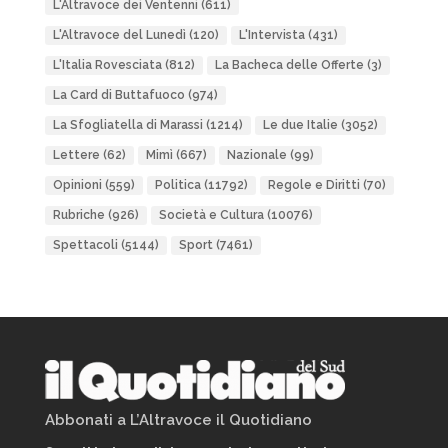
L'Altravoce dei Ventenni
(611)
L'Altravoce del Lunedì
(120)
L'Intervista
(431)
L'Italia Rovesciata
(812)
La Bacheca delle Offerte
(3)
La Card di Buttafuoco
(974)
La Sfogliatella di Marassi
(1214)
Le due Italie
(3052)
Lettere
(62)
Mimì
(667)
Nazionale
(99)
Opinioni
(559)
Politica
(11792)
Regole e Diritti
(70)
Rubriche
(926)
Società e Cultura
(10076)
Spettacoli
(5144)
Sport
(7461)
Abbonati a L’Altravoce il Quotidiano