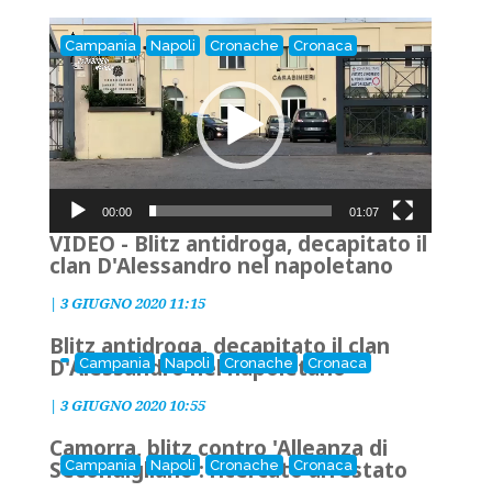
Video
Campania
Napoli
Cronache
Cronaca
Player
00:00
01:07
VIDEO - Blitz antidroga, decapitato il
clan D'Alessandro nel napoletano
|
3 GIUGNO 2020 11:15
Blitz antidroga, decapitato il clan
D'Alessandro nel napoletano
Campania
Napoli
Cronache
Cronaca
|
3 GIUGNO 2020 10:55
Camorra, blitz contro 'Alleanza di
Secondigliano': ricercato arrestato
Campania
Napoli
Cronache
Cronaca