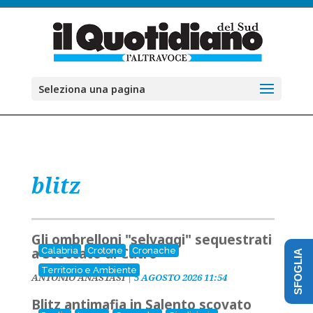
Seleziona una pagina
blitz
Gli ombrelloni "selvaggi" sequestrati
a Steccato di Cutro
Calabria
Crotone
Cronache
SFOGLIA
Territorio e Ambiente
ANTONIO ANASTASI
|
5 AGOSTO 2026 11:54
Blitz antimafia in Salento scovato