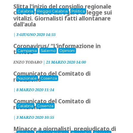
Slitta l'inizio del consiglio regionale
che dovrebbe abrogare la legge sui
Calabria
Reggio Calabria
Politica
vitalizi. Giornalisti fatti allontanare
dall'aula
|
3 GIUGNO 2020 14:55
Coronavirus/ “L’informazione in
trincea”
Campania
Salerno
Opinioni
ENZO TODARO
|
21 MARZO 2020 14:00
Comunicato del Comitato di
redazione
Nazionale
Cosenza
|
8 MARZO 2020 11:14
Comunicato del Comitato di
redazione
Calabria
Cosenza
|
3 MARZO 2020 10:55
Minacce a giornalisti, pregiudicato di