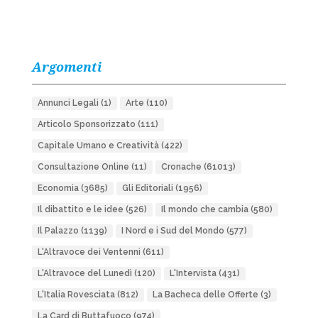
Argomenti
Annunci Legali
(1)
Arte
(110)
Articolo Sponsorizzato
(111)
Capitale Umano e Creatività
(422)
Consultazione Online
(11)
Cronache
(61013)
Economia
(3685)
Gli Editoriali
(1956)
Il dibattito e le idee
(526)
Il mondo che cambia
(580)
Il Palazzo
(1139)
I Nord e i Sud del Mondo
(577)
L'Altravoce dei Ventenni
(611)
L'Altravoce del Lunedì
(120)
L'Intervista
(431)
L'Italia Rovesciata
(812)
La Bacheca delle Offerte
(3)
La Card di Buttafuoco
(974)