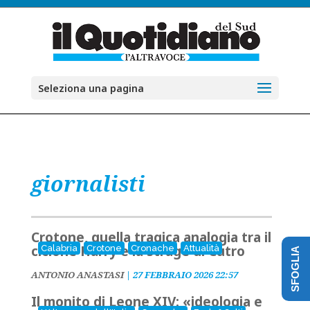
Seleziona una pagina
giornalisti
Crotone, quella tragica analogia tra il
ciclone Harry e la strage di Cutro
Calabria
Crotone
Cronache
Attualità
SFOGLIA
ANTONIO ANASTASI
|
27 FEBBRAIO 2026 22:57
Il monito di Leone XIV: «ideologia e