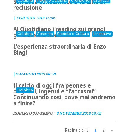
San Luca condannato a 13 anni di
Calabria
Reggio Calabria
Cronache
Cronaca
reclusione
|
7 GIUGNO 2019 16:56
Al Quotidiano i reading sui grandi
giornalisti italiani
Calabria
Cosenza
Società e Cultura
L'iniziativa
L'esperienza straordinaria di Enzo
Biagi
|
9 MAGGIO 2019 06:59
Il calcio di oggi fra peones e
bugiardi, ingenui e “fantasmi”.
Calabria
Continuando così, dove mai andremo
a finire?
ROBERTO SAVERINO
|
8 NOVEMBRE 2018 16:02
Pagina 1 di 2
1
2
»