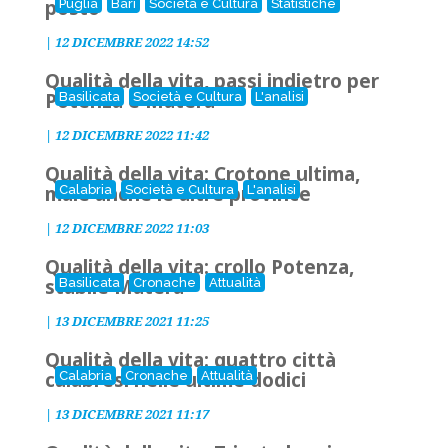
posto
Puglia
Bari
Società e Cultura
Statistiche
|
12 DICEMBRE 2022 14:52
Qualità della vita, passi indietro per
Potenza e Matera
Basilicata
Società e Cultura
L'analisi
|
12 DICEMBRE 2022 11:42
Qualità della vita: Crotone ultima,
male anche le altre province
Calabria
Società e Cultura
L'analisi
|
12 DICEMBRE 2022 11:03
Qualità della vita: crollo Potenza,
stabile Matera
Basilicata
Cronache
Attualità
|
13 DICEMBRE 2021 11:25
Qualità della vita: quattro città
calabresi nelle ultime dodici
Calabria
Cronache
Attualità
|
13 DICEMBRE 2021 11:17