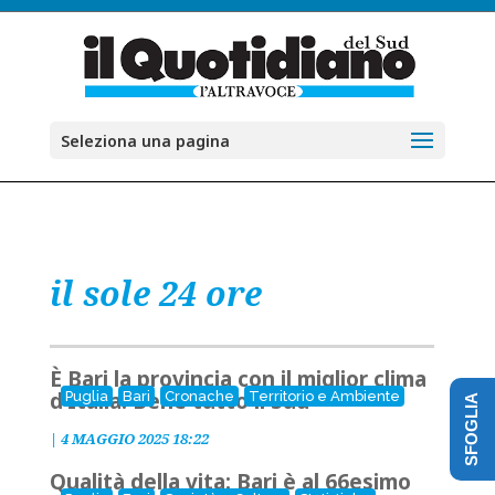
Seleziona una pagina
il sole 24 ore
È Bari la provincia con il miglior clima
d’Italia. Bene tutto il Sud
Puglia
Bari
Cronache
Territorio e Ambiente
SFOGLIA
|
4 MAGGIO 2025 18:22
Qualità della vita: Bari è al 66esimo