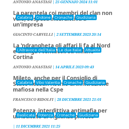
ANTONIO ANASTASI
|
25 GENNAIO 2024 11:01
La parentela coi membri del clan non
vale, sospesa interdittiva a
Calabria
Crotone
Cronache
Giudiziaria
un'impresa
GIACINTO CARVELLI
|
2 SETTEMBRE 2023 20:14
La 'ndrangheta gli affari li fa al Nord
e allunga i tentacoli su Milano-
L'Altravoce dell'Italia
Le due Italie
Attualità
Cortina
ANTONIO ANASTASI
|
14 APRILE 2023 09:43
Mileto, anche per il Consiglio di
Stato nessun rischio di infiltrazione
Calabria
Vibo Valentia
Cronache
Giudiziaria
mafiosa nella Cspe
FRANCESCO RIDOLFI
|
28 DICEMBRE 2021 21:01
Potenza, interdittiva antimafia per
un istituto di vigilanza privato
Basilicata
Potenza
Cronache
Giudiziaria
|
11 DICEMBRE 2021 11:25