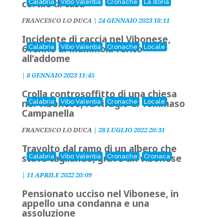
cortile di casa
Calabria
Vibo Valentia
Cronache
La storia
FRANCESCO LO DUCA
|
24 GENNAIO 2023 18:11
Incidente di caccia nel Vibonese,
61enne di Mammola ferito
Calabria
Vibo Valentia
Cronache
Locale
all’addome
|
8 GENNAIO 2023 11:45
Crolla controsoffitto di una chiesa
nel Vibonese, fu rifugio di Tommaso
Calabria
Vibo Valentia
Cronache
Locale
Campanella
FRANCESCO LO DUCA
|
28 LUGLIO 2022 20:31
Travolto dal ramo di un albero che
stava tagliando, grave un vibonese
Calabria
Vibo Valentia
Cronache
Cronaca
|
11 APRILE 2022 20:09
Pensionato ucciso nel Vibonese, in
appello una condanna e una
assoluzione