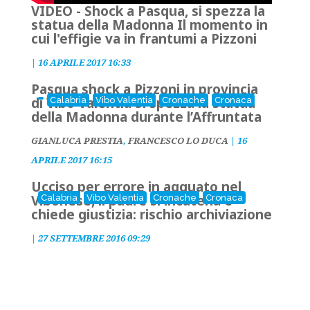
VIDEO - Shock a Pasqua, si spezza la
statua della Madonna Il momento in
cui l'effigie va in frantumi a Pizzoni
|
16 APRILE 2017 16:33
Pasqua shock a Pizzoni in provincia
di Vibo Valentia Si spezza la statua
Calabria
Vibo Valentia
Cronache
Cronaca
della Madonna durante l’Affruntata
GIANLUCA PRESTIA
,
FRANCESCO LO DUCA
|
16
APRILE 2017 16:15
Ucciso per errore in agguato nel
Vibonese, il padre si incatena e
Calabria
Vibo Valentia
Cronache
Cronaca
chiede giustizia: rischio archiviazione
|
27 SETTEMBRE 2016 09:29