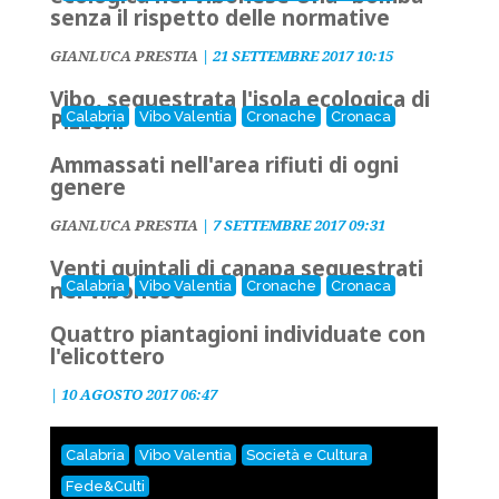
senza il rispetto delle normative
GIANLUCA PRESTIA
|
21 SETTEMBRE 2017 10:15
Vibo, sequestrata l'isola ecologica di
Pizzoni
Calabria
Vibo Valentia
Cronache
Cronaca
Ammassati nell'area rifiuti di ogni
genere
GIANLUCA PRESTIA
|
7 SETTEMBRE 2017 09:31
Venti quintali di canapa sequestrati
nel Vibonese
Calabria
Vibo Valentia
Cronache
Cronaca
Quattro piantagioni individuate con
l'elicottero
|
10 AGOSTO 2017 06:47
Calabria
Vibo Valentia
Società e Cultura
Fede&Culti