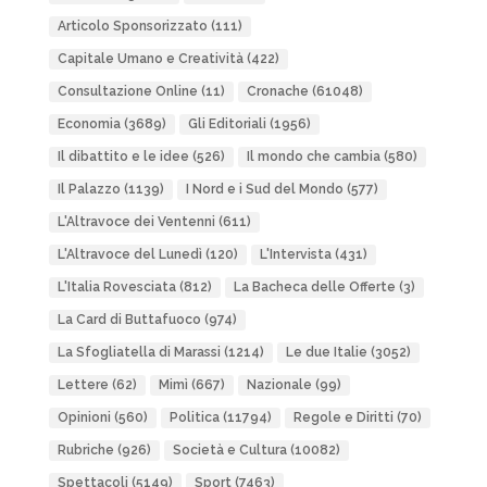
Articolo Sponsorizzato
(111)
Capitale Umano e Creatività
(422)
Consultazione Online
(11)
Cronache
(61048)
Economia
(3689)
Gli Editoriali
(1956)
Il dibattito e le idee
(526)
Il mondo che cambia
(580)
Il Palazzo
(1139)
I Nord e i Sud del Mondo
(577)
L'Altravoce dei Ventenni
(611)
L'Altravoce del Lunedì
(120)
L'Intervista
(431)
L'Italia Rovesciata
(812)
La Bacheca delle Offerte
(3)
La Card di Buttafuoco
(974)
La Sfogliatella di Marassi
(1214)
Le due Italie
(3052)
Lettere
(62)
Mimì
(667)
Nazionale
(99)
Opinioni
(560)
Politica
(11794)
Regole e Diritti
(70)
Rubriche
(926)
Società e Cultura
(10082)
Spettacoli
(5149)
Sport
(7463)