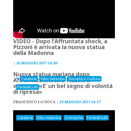
VIDEO - Dopo l'Affruntata shock, a
Pizzoni è arrivata la nuova statua
della Madonna
|
16 MAGGIO 2017 14:36
Nuova statua mariana dopo
Affruntata shock a Pizzoni Il
Calabria
Vibo Valentia
Società e Cultura
vescovo: «E’ un bel segno di volontà
Fede&Culti
di ripresa»
FRANCESCO LO DUCA
|
16 MAGGIO 2017 14:17
Calabria
Vibo Valentia
Cronache
Fede&Culti