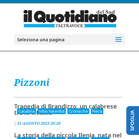
Seleziona una pagina
Pizzoni
Tragedia di Brandizzo, un calabrese
tra le vittime
Calabria
Vibo Valentia
Cronache
Nera
SFOGLIA
|
31 AGOSTO 2023 20:26
La storia della piccola Ilenia, nata nel