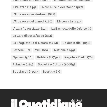
Il dibattito e le idee
(526)
Il mondo che cambia
(581)
Il Palazzo
(1139)
I Nord e i Sud del Mondo
(577)
L'Altravoce dei Ventenni
(611)
L'Altravoce del Lunedì
(120)
L'Intervista
(431)
L'Italia Rovesciata
(812)
La Bacheca delle Offerte
(3)
La Card di Buttafuoco
(974)
La Sfogliatella di Marassi
(1214)
Le due Italie
(3052)
Lettere
(62)
Mimì
(667)
Nazionale
(99)
Opinioni
(560)
Politica
(11794)
Regole e Diritti
(70)
Rubriche
(929)
Società e Cultura
(10089)
Spettacoli
(5154)
Sport
(7467)