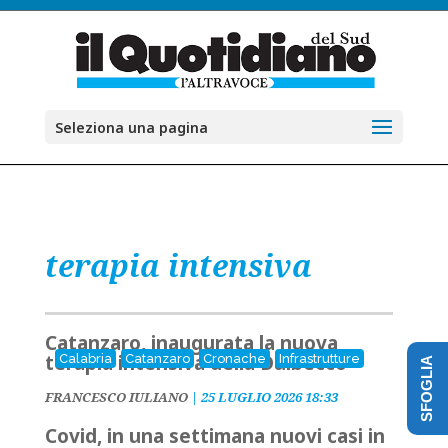
Seleziona una pagina
terapia intensiva
Catanzaro, inaugurata la nuova
terapia intensiva della Dulbecco
Calabria
Catanzaro
Cronache
Infrastrutture
SFOGLIA
FRANCESCO IULIANO
|
25 LUGLIO 2026 18:33
Covid, in una settimana nuovi casi in