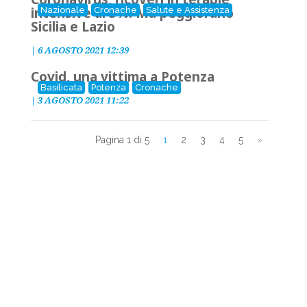
intensive al 3%. Ma peggiorano
Nazionale
Cronache
Salute e Assistenza
Sicilia e Lazio
|
6 AGOSTO 2021 12:39
Covid, una vittima a Potenza
Basilicata
Potenza
Cronache
|
3 AGOSTO 2021 11:22
Pagina 1 di 5
1
2
3
4
5
»