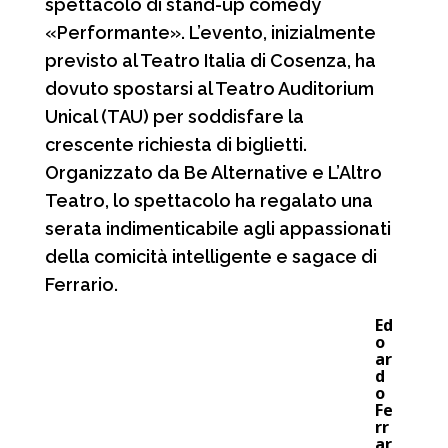
spettacolo di stand-up comedy
«Performante». L’evento, inizialmente
previsto al Teatro Italia di Cosenza, ha
dovuto spostarsi al Teatro Auditorium
Unical (TAU) per soddisfare la
crescente richiesta di biglietti.
Organizzato da Be Alternative e L’Altro
Teatro, lo spettacolo ha regalato una
serata indimenticabile agli appassionati
della comicità intelligente e sagace di
Ferrario.
Ed
o
ar
d
o
Fe
rr
ar