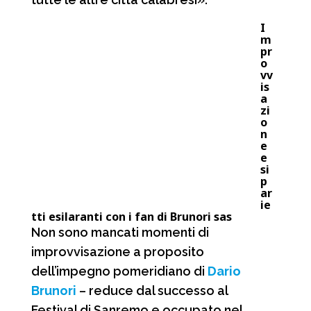
I
m
pr
o
vv
is
a
zi
o
n
e
e
si
p
ar
ie
tti esilaranti con i fan di Brunori sas
Non sono mancati momenti di
improvvisazione a proposito
dell’impegno pomeridiano di
Dario
Brunori
– reduce dal successo al
Festival di Sanremo e occupato nel