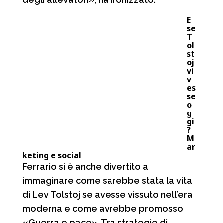
E
se
T
ol
st
oj
vi
v
es
se
o
g
gi
?
M
ar
keting e social
Ferrario si è anche divertito a
immaginare come sarebbe stata la vita
di Lev Tolstoj se avesse vissuto nell’era
moderna e come avrebbe promosso
«Guerra e pace». Tra strategie di