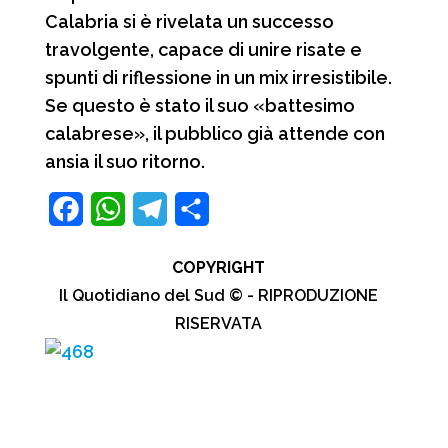
Calabria si è rivelata un successo
travolgente, capace di unire risate e
spunti di riflessione in un mix irresistibile.
Se questo è stato il suo «battesimo
calabrese», il pubblico già attende con
ansia il suo ritorno.
F
W
T
C
a
h
e
o
COPYRIGHT
c
a
l
n
Il Quotidiano del Sud © - RIPRODUZIONE
e
t
e
d
RISERVATA
b
s
g
i
o
A
r
v
o
p
a
i
k
p
m
d