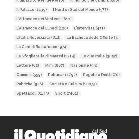
Il dibattito e le idee
(526)
Il mondo che cambia
(580)
Il Palazzo
(1139)
I Nord e i Sud del Mondo
(577)
L'Altravoce dei Ventenni
(611)
L'Altravoce del Lunedì
(120)
L'Intervista
(431)
L'Italia Rovesciata
(812)
La Bacheca delle Offerte
(3)
La Card di Buttafuoco
(974)
La Sfogliatella di Marassi
(1214)
Le due Italie
(3052)
Lettere
(62)
Mimì
(667)
Nazionale
(99)
Opinioni
(559)
Politica
(11792)
Regole e Diritti
(70)
Rubriche
(926)
Società e Cultura
(10075)
Spettacoli
(5143)
Sport
(7461)