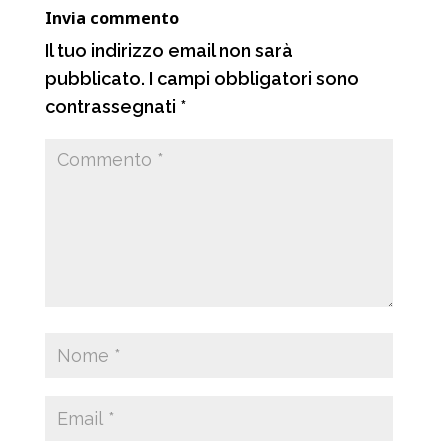
Invia commento
i
Il tuo indirizzo email non sarà
pubblicato.
I campi obbligatori sono
contrassegnati
*