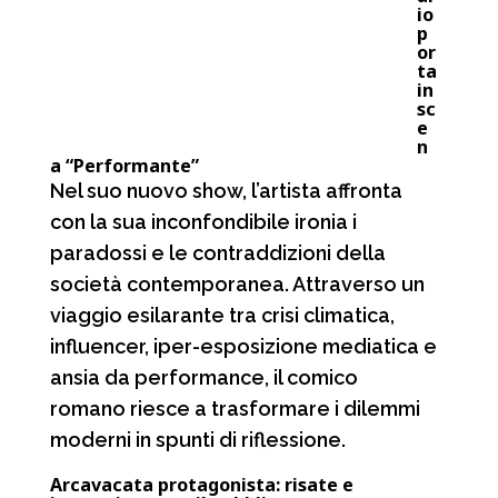
io
p
or
ta
in
sc
e
n
a “Performante”
Nel suo nuovo show, l’artista affronta
con la sua inconfondibile ironia i
paradossi e le contraddizioni della
società contemporanea. Attraverso un
viaggio esilarante tra crisi climatica,
influencer, iper-esposizione mediatica e
ansia da performance, il comico
romano riesce a trasformare i dilemmi
moderni in spunti di riflessione.
Arcavacata protagonista: risate e