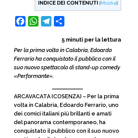
INDICE DEI CONTENUTI
[
Mostra
]
F
W
T
C
a
h
e
o
5
minuti per la lettura
c
a
l
n
Per la prima volta in Calabria, Edoardo
e
t
e
d
Ferrario ha conquistato il pubblico con il
b
s
g
i
suo nuovo spettacolo di stand-up comedy
o
A
r
v
«Performante».
o
p
a
i
k
p
m
d
ARCAVACATA (COSENZA) – Per la prima
volta in Calabria, Edoardo Ferrario, uno
i
dei comici italiani più brillanti e amati
del panorama contemporaneo, ha
conquistato il pubblico con il suo nuovo