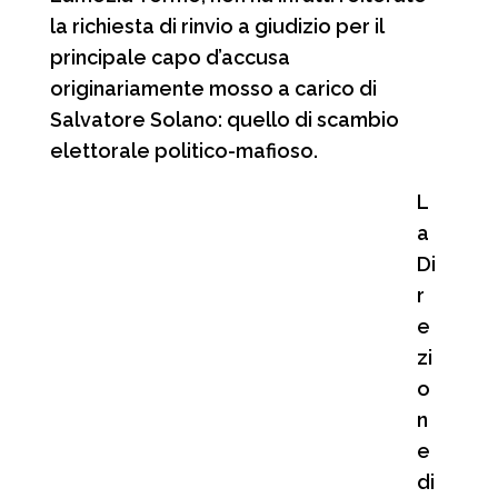
la richiesta di rinvio a giudizio per il
principale capo d’accusa
originariamente mosso a carico di
Salvatore Solano: quello di scambio
elettorale politico-mafioso.
L
a
Di
r
e
zi
o
n
e
di