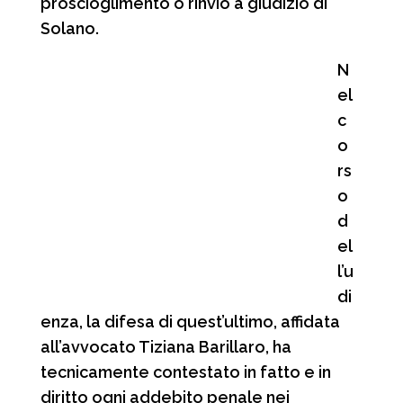
proscioglimento o rinvio a giudizio di
Solano.
N
el
c
o
rs
o
d
el
l’u
di
enza, la difesa di quest’ultimo, affidata
all’avvocato Tiziana Barillaro, ha
tecnicamente contestato in fatto e in
diritto ogni addebito penale nei