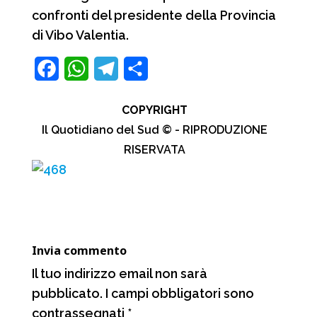
confronti del presidente della Provincia
di Vibo Valentia.
F
W
T
C
a
h
e
o
COPYRIGHT
c
a
l
n
Il Quotidiano del Sud © - RIPRODUZIONE
e
t
e
d
RISERVATA
b
s
g
i
o
A
r
v
o
p
a
i
k
p
m
d
Invia commento
i
Il tuo indirizzo email non sarà
pubblicato.
I campi obbligatori sono
contrassegnati
*