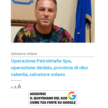
Salvatore Solano
Operazione Petrolmafie Spa
,
operazione dedalo
,
provincia di vibo
valentia
,
salvatore solano
Decrease
Reset
Increase
A
A
A
font
font
font
size.
size.
size.