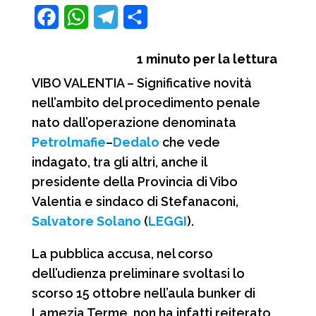
F
W
T
C
a
h
e
o
1
minuto per la lettura
c
a
l
n
VIBO VALENTIA – Significative novità
e
t
e
d
nell’ambito del procedimento penale
b
s
g
i
nato dall’operazione denominata
o
A
r
v
Petrolmafie
–
Dedalo
che vede
o
p
a
i
indagato, tra gli altri, anche il
presidente della Provincia di Vibo
k
p
m
d
Valentia e sindaco di Stefanaconi,
i
Salvatore Solano
(
LEGGI
).
La pubblica accusa, nel corso
dell’udienza preliminare svoltasi lo
scorso 15 ottobre nell’aula bunker di
Lamezia Terme, non ha infatti reiterato