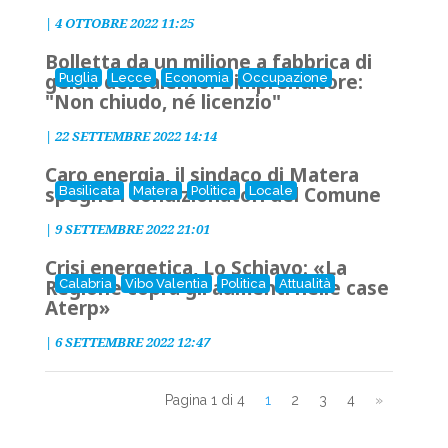
|
4 OTTOBRE 2022 11:25
Bolletta da un milione a fabbrica di
gelati del Salento. L'imprenditore:
Puglia
Lecce
Economia
Occupazione
"Non chiudo, né licenzio"
|
22 SETTEMBRE 2022 14:14
Caro energia, il sindaco di Matera
spegne i condizionatori del Comune
Basilicata
Matera
Politica
Locale
|
9 SETTEMBRE 2022 21:01
Crisi energetica, Lo Schiavo: «La
Regione copra gli aumenti nelle case
Calabria
Vibo Valentia
Politica
Attualità
Aterp»
|
6 SETTEMBRE 2022 12:47
Pagina 1 di 4
1
2
3
4
»