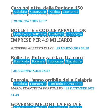
Caro bollette, dalla Regione 150
milioni per le imprese
Calabria
Catanzaro
Politica
Economia
|
10 GIUGNO 2023 10:27
BOLLETTE E CODICE APPALTI, OK
DAL CDM: AIUTI A FAMIGLIE E
L'Altravoce dell'Italia
Il Palazzo
Economia
IMPRESE PER 4,9 MILIARDI
GIUSEPPE ALBERTO FALCI
|
29 MARZO 2023 09:28
Bollette, Potenza è la città con i
rincari più bassi di luce e gas
Basilicata
Potenza
Economia
Statistiche
|
26 FEBBRAIO 2023 15:31
Energia, l'anno orribile della Calabria
Calabria
Economia
Territorio e Ambiente
MARIA FRANCESCA FORTUNATO
|
18 DICEMBRE 2022
11:43
GOVERNO MELONI, LA FESTA È