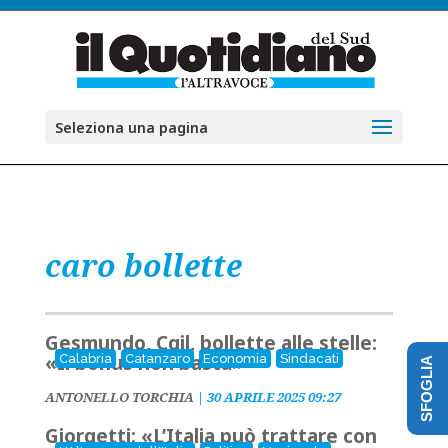
Seleziona una pagina
caro bollette
Gesmundo, Cgil, bollette alle stelle:
«Il bonus non basta»
Calabria
Catanzaro
Economia
Sindacati
SFOGLIA
ANTONELLO TORCHIA
|
30 APRILE 2025 09:27
Giorgetti: «L’Italia può trattare con