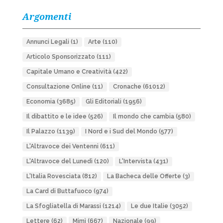
Argomenti
Annunci Legali
(1)
Arte
(110)
Articolo Sponsorizzato
(111)
Capitale Umano e Creatività
(422)
Consultazione Online
(11)
Cronache
(61012)
Economia
(3685)
Gli Editoriali
(1956)
Il dibattito e le idee
(526)
Il mondo che cambia
(580)
Il Palazzo
(1139)
I Nord e i Sud del Mondo
(577)
L'Altravoce dei Ventenni
(611)
L'Altravoce del Lunedì
(120)
L'Intervista
(431)
L'Italia Rovesciata
(812)
La Bacheca delle Offerte
(3)
La Card di Buttafuoco
(974)
La Sfogliatella di Marassi
(1214)
Le due Italie
(3052)
Lettere
(62)
Mimì
(667)
Nazionale
(99)