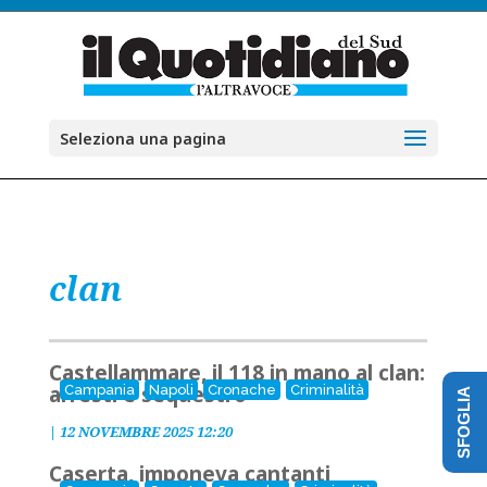
Seleziona una pagina
clan
Castellammare, il 118 in mano al clan:
arresti e sequestro
Campania
Napoli
Cronache
Criminalità
SFOGLIA
|
12 NOVEMBRE 2025 12:20
Caserta, imponeva cantanti