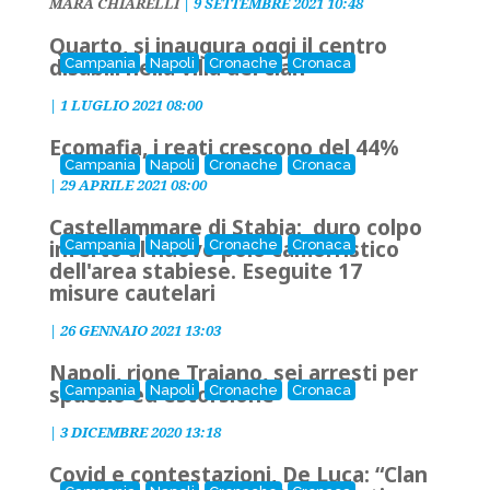
MARA CHIARELLI
|
9 SETTEMBRE 2021 10:48
Quarto, si inaugura oggi il centro
disabili nella villa del clan
Campania
Napoli
Cronache
Cronaca
|
1 LUGLIO 2021 08:00
Ecomafia, i reati crescono del 44%
Campania
Napoli
Cronache
Cronaca
|
29 APRILE 2021 08:00
Castellammare di Stabia: duro colpo
inferto al nuovo polo camorristico
Campania
Napoli
Cronache
Cronaca
dell'area stabiese. Eseguite 17
misure cautelari
|
26 GENNAIO 2021 13:03
Napoli, rione Traiano, sei arresti per
spaccio ed estorsione
Campania
Napoli
Cronache
Cronaca
|
3 DICEMBRE 2020 13:18
Covid e contestazioni, De Luca: “Clan