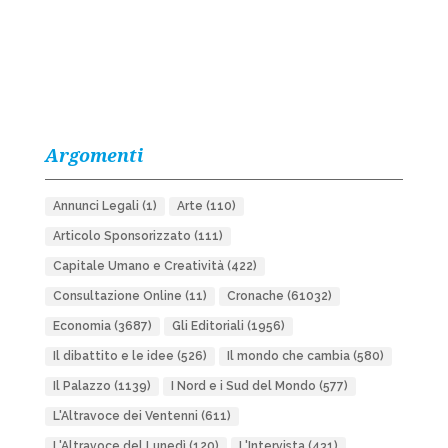
Argomenti
Annunci Legali
(1)
Arte
(110)
Articolo Sponsorizzato
(111)
Capitale Umano e Creatività
(422)
Consultazione Online
(11)
Cronache
(61032)
Economia
(3687)
Gli Editoriali
(1956)
Il dibattito e le idee
(526)
Il mondo che cambia
(580)
Il Palazzo
(1139)
I Nord e i Sud del Mondo
(577)
L'Altravoce dei Ventenni
(611)
L'Altravoce del Lunedì
(120)
L'Intervista
(431)