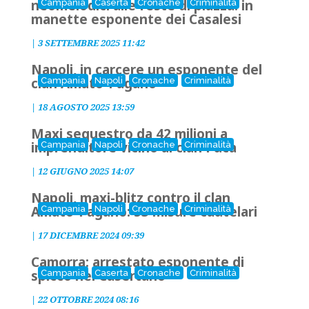
neomelodici alle feste di piazza: in
Campania
Caserta
Cronache
Criminalità
manette esponente dei Casalesi
|
3 SETTEMBRE 2025 11:42
Napoli, in carcere un esponente del
clan Amato-Pagano
Campania
Napoli
Cronache
Criminalità
|
18 AGOSTO 2025 13:59
Maxi sequestro da 42 milioni a
imprenditore vicino al clan Puca
Campania
Napoli
Cronache
Criminalità
|
12 GIUGNO 2025 14:07
Napoli, maxi-blitz contro il clan
Amato-Pagano: 53 misure cautelari
Campania
Napoli
Cronache
Criminalità
|
17 DICEMBRE 2024 09:39
Camorra: arrestato esponente di
spicco nel Casertano
Campania
Caserta
Cronache
Criminalità
|
22 OTTOBRE 2024 08:16