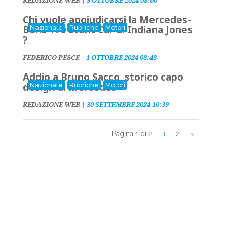
REDAZIONE WEB
|
9 OTTOBRE 2024 08:00
Chi vuole aggiudicarsi la Mercedes-
Benz 170 Stunt Car di Indiana Jones
Nazionale
Rubriche
Motori
?
FEDERICO PESCE
|
1 OTTOBRE 2024 08:43
Addio a Bruno Sacco, storico capo
design di Mercedes
Nazionale
Rubriche
Motori
REDAZIONE WEB
|
30 SETTEMBRE 2024 10:39
Pagina 1 di 2
1
2
»