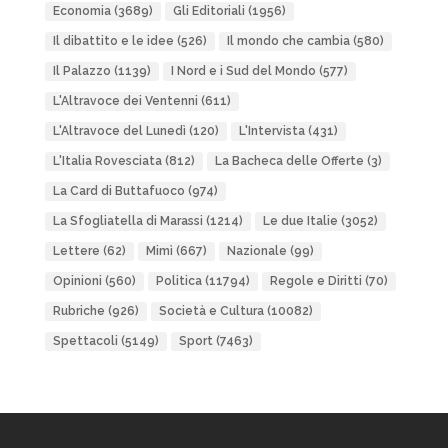
Economia
(3689)
Gli Editoriali
(1956)
Il dibattito e le idee
(526)
Il mondo che cambia
(580)
Il Palazzo
(1139)
I Nord e i Sud del Mondo
(577)
L'Altravoce dei Ventenni
(611)
L'Altravoce del Lunedì
(120)
L'Intervista
(431)
L'Italia Rovesciata
(812)
La Bacheca delle Offerte
(3)
La Card di Buttafuoco
(974)
La Sfogliatella di Marassi
(1214)
Le due Italie
(3052)
Lettere
(62)
Mimì
(667)
Nazionale
(99)
Opinioni
(560)
Politica
(11794)
Regole e Diritti
(70)
Rubriche
(926)
Società e Cultura
(10082)
Spettacoli
(5149)
Sport
(7463)