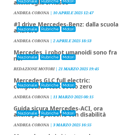
ammiraglia si nasce
Nazionale
Rubriche
Motori
ANDREA CORONA
|
10 APRILE 2025 12:47
#I drive Mercedes-Benz: dalla scuola
al lavoro
Nazionale
Rubriche
Motori
ANDREA CORONA
|
2 APRILE 2025 18:53
Mercedes, i robot umanoidi sono fra
noi
Nazionale
Rubriche
Motori
REDAZIONE MOTORI
|
21 MARZO 2025 19:45
Mercedes GLC full electric:
completati i test sotto zero
Nazionale
Rubriche
Motori
ANDREA CORONA
|
11 MARZO 2025 08:15
Guida sicura Mercedes-ACI, ora
anche per persone con disabilità
Nazionale
Rubriche
Motori
ANDREA CORONA
|
3 MARZO 2025 16:55