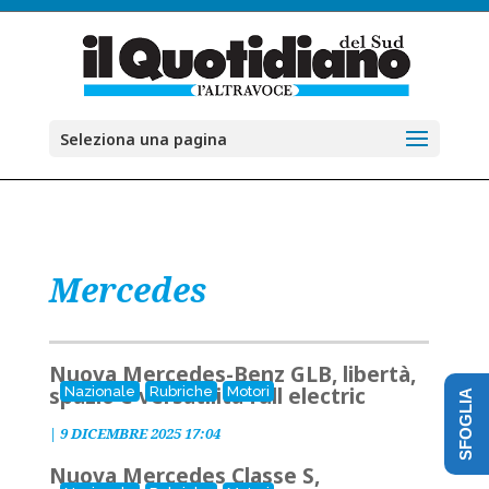
Seleziona una pagina
Mercedes
Nuova Mercedes-Benz GLB, libertà,
spazio e versatilità full electric
Nazionale
Rubriche
Motori
SFOGLIA
|
9 DICEMBRE 2025 17:04
Nuova Mercedes Classe S,