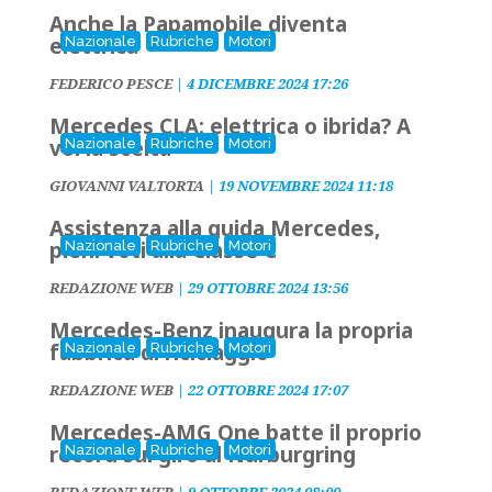
Anche la Papamobile diventa
elettrica
Nazionale
Rubriche
Motori
FEDERICO PESCE
|
4 DICEMBRE 2024 17:26
Mercedes CLA: elettrica o ibrida? A
voi la scelta
Nazionale
Rubriche
Motori
GIOVANNI VALTORTA
|
19 NOVEMBRE 2024 11:18
Assistenza alla guida Mercedes,
pieni voti alla Classe C
Nazionale
Rubriche
Motori
REDAZIONE WEB
|
29 OTTOBRE 2024 13:56
Mercedes-Benz inaugura la propria
fabbrica di riciclaggio
Nazionale
Rubriche
Motori
REDAZIONE WEB
|
22 OTTOBRE 2024 17:07
Mercedes-AMG One batte il proprio
record sul giro al Nùrburgring
Nazionale
Rubriche
Motori