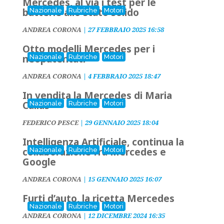
Mercedes, al via i test per le
batterie allo stato solido
Nazionale
Rubriche
Motori
ANDREA CORONA
|
27 FEBBRAIO 2025 16:58
Otto modelli Mercedes per i
neopatentati
Nazionale
Rubriche
Motori
ANDREA CORONA
|
4 FEBBRAIO 2025 18:47
In vendita la Mercedes di Maria
Callas
Nazionale
Rubriche
Motori
FEDERICO PESCE
|
29 GENNAIO 2025 18:04
Intelligenza Artificiale, continua la
collaborazione fra Mercedes e
Nazionale
Rubriche
Motori
Google
ANDREA CORONA
|
15 GENNAIO 2025 16:07
Furti d’auto, la ricetta Mercedes
Nazionale
Rubriche
Motori
ANDREA CORONA
|
12 DICEMBRE 2024 16:35