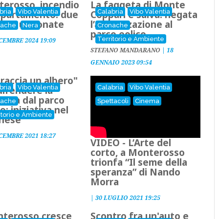
erosso, incendio
La faggeta di Monte
bria
Vibo Valentia
Calabria
Vibo Valentia
ppartamento: due
Coppari è salva: negata
one ustionate
l’autorizzazione al
nache
Nera
Cronache
parco eolico
Territorio e Ambiente
CEMBRE 2024 19:09
STEFANO MANDARANO
|
18
GENNAIO 2023 09:54
raccia un albero"
bria
Vibo Valentia
Calabria
Vibo Valentia
difendere la
etta dal parco
nache
Spettacoli
Cinema
o: iniziativa nel
itorio e Ambiente
nese
CEMBRE 2021 18:27
VIDEO - L’Arte del
corto, a Monterosso
trionfa “Il seme della
speranza” di Nando
Morra
|
30 LUGLIO 2021 19:25
terosso cresce
Scontro fra un'auto e