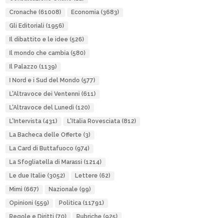
Cronache
(61008)
Economia
(3683)
Gli Editoriali
(1956)
Il dibattito e le idee
(526)
Il mondo che cambia
(580)
Il Palazzo
(1139)
I Nord e i Sud del Mondo
(577)
L'Altravoce dei Ventenni
(611)
L'Altravoce del Lunedì
(120)
L'Intervista
(431)
L'Italia Rovesciata
(812)
La Bacheca delle Offerte
(3)
La Card di Buttafuoco
(974)
La Sfogliatella di Marassi
(1214)
Le due Italie
(3052)
Lettere
(62)
Mimì
(667)
Nazionale
(99)
Opinioni
(559)
Politica
(11791)
Regole e Diritti
(70)
Rubriche
(925)