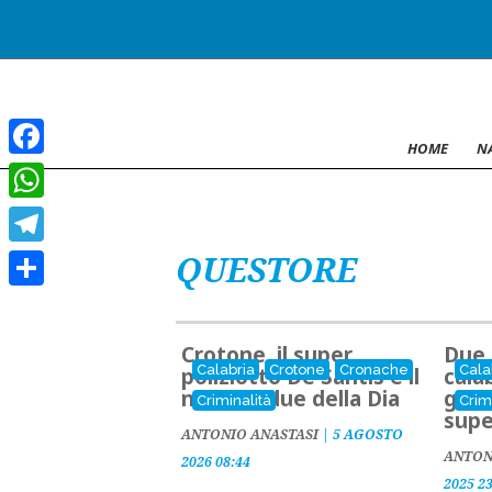
HOME
N
Facebook
WhatsApp
QUESTORE
Telegram
Condividi
Crotone, il super
Due 
Calabria
Crotone
Cronache
Cala
poliziotto De Santis è il
cala
numero due della Dia
grad
Criminalità
Crim
supe
ANTONIO ANASTASI
|
5 AGOSTO
ANTON
2026 08:44
2025 2