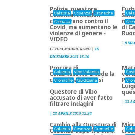
Polizia, questore
Furb
Calabria
Cosenza
Cronache
Cala
Cosenza: cittadini
Sard
collaborano contro il
nome
Cronaca
Cro
Covid, ma aumentano le
di C
violenze di genere -
Ruo
VIDEO
|
8 MA
ELVIRA MADRIGRANO
|
16
DICEMBRE 2021 13:10
Procura di
Mate
Calabria
Vibo Valentia
Basi
Caltanissetta chiede la
verti
condanna di Grassi
Paol
Cronache
Giudiziaria
Cro
Luig
Questore di Vibo
ques
accusato di aver fatto
|
22 A
filtrare indagini
|
23 APRILE 2019 12:36
Cambio alla Questura di
Micr
Calabria
Cosenza
Cronache
Cala
Cosenza dopo tre anni:
cres