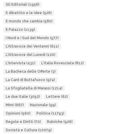
Gli Editoriali
(1956)
Il dibattito e le idee
(526)
Il mondo che cambia
(580)
Il Palazzo
(1139)
I Nord e i Sud del Mondo
(577)
L'Altravoce dei Ventenni
(611)
L'Altravoce del Lunedì
(120)
L'Intervista
(431)
L'Italia Rovesciata
(812)
La Bacheca delle Offerte
(3)
La Card di Buttafuoco
(974)
La Sfogliatella di Marassi
(1214)
Le due Italie
(3052)
Lettere
(62)
Mimì
(667)
Nazionale
(99)
Opinioni
(560)
Politica
(11793)
Regole e Diritti
(70)
Rubriche
(926)
Società e Cultura
(10079)