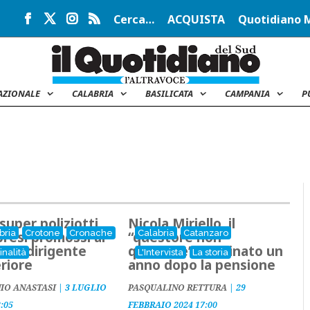
Cerca…
ACQUISTA
Quotidiano 
AZIONALE
CALABRIA
BASILICATA
CAMPANIA
P
super poliziotti
Nicola Miriello, il
bria
Crotone
Cronache
Calabria
Catanzaro
bresi promossi al
“questore non
o di dirigente
questore”, nominato un
inalità
L'Intervista
La storia
riore
anno dopo la pensione
IO ANASTASI
|
3 LUGLIO
PASQUALINO RETTURA
|
29
3:05
FEBBRAIO 2024 17:00