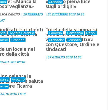
tore: «Manca la
«Faremo piena luce
naca
Cronaca
osorveglianza»
sugli ordigni»
ESCA CANINO
|
20 FEBBRAIO
|
20 DICEMBRE 2016 10:16
5:07
udicati tra i clienti
Tutela della stampa, si
,
bria
Reggio Calabria
Calabria
Campania
Napoli
ar, il questore di
mobilita la Campania:
io
vertice in Prefettura
nache
Cronaca
Cronache
Cronaca
con Questore, Ordine e
de un locale nel
sindacati
ro della città
|
17 GIUGNO 2016 14:36
IUGNO 2016 09:48
lino celebra la
pania
Avellino
zia di Stato e saluta
uestore Ficarra
nache
AGGIO 2016 11:10