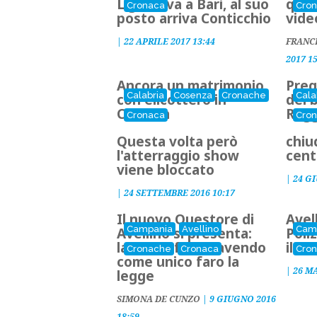
Liguori va a Bari, al suo
ques
Cronaca
Cro
posto arriva Conticchio
vide
|
22 APRILE 2017 13:44
FRANC
2017 1
Ancora un matrimonio
Pregi
Calabria
Cosenza
Cronache
Cala
con elicottero in
del b
Calabria
Regg
Cronaca
Cro
Questa volta però
chiu
l'atterraggio show
cent
viene bloccato
|
24 G
|
24 SETTEMBRE 2016 10:17
Il nuovo Questore di
Avel
Campania
Avellino
Cam
Avellino si presenta:
Poli
lavoro e fatica avendo
il Q
Cronache
Cronaca
Cro
come unico faro la
|
26 M
legge
SIMONA DE CUNZO
|
9 GIUGNO 2016
18:59