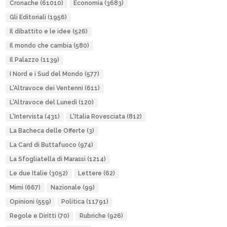
Cronache
(61010)
Economia
(3683)
Gli Editoriali
(1956)
Il dibattito e le idee
(526)
Il mondo che cambia
(580)
Il Palazzo
(1139)
I Nord e i Sud del Mondo
(577)
L'Altravoce dei Ventenni
(611)
L'Altravoce del Lunedì
(120)
L'Intervista
(431)
L'Italia Rovesciata
(812)
La Bacheca delle Offerte
(3)
La Card di Buttafuoco
(974)
La Sfogliatella di Marassi
(1214)
Le due Italie
(3052)
Lettere
(62)
Mimì
(667)
Nazionale
(99)
Opinioni
(559)
Politica
(11791)
Regole e Diritti
(70)
Rubriche
(926)