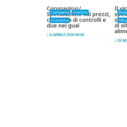
Coronavirus/
Il vi
Campania
Avellino
Basi
Speculazione sui prezzi,
spec
centinaia di controlli e
scor
Cronache
Attua
due nei guai
di ol
alim
|
8 APRILE 2020 08:00
|
26 M