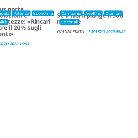
rus porta
licata
Potenza
Economia
Campania
Avellino
Opinioni
ulazioni e
Se il Nord piange il Sud
rettezze: «Rincari
non ride
lità
Editoriali
tre il 20% sugli
GIANNI FESTA
|
1 MARZO 2020 09:55
enti»
ARZO 2020 16:53